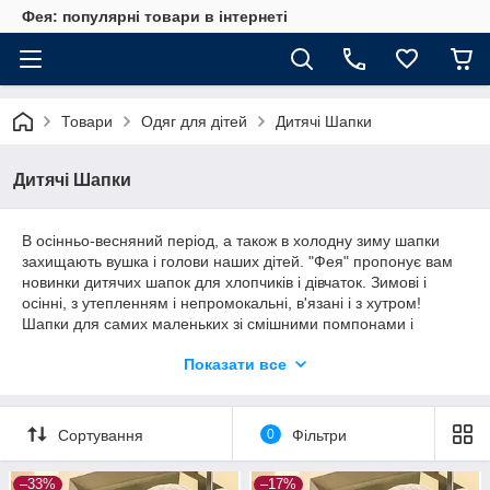
Фея: популярні товари в інтернеті
Товари
Одяг для дітей
Дитячі Шапки
Дитячі Шапки
В осінньо-весняний період, а також в холодну зиму шапки
захищають вушка і голови наших дітей. "Фея" пропонує вам
новинки дитячих шапок для хлопчиків і дівчаток. Зимові і
осінні, з утепленням і непромокальні, в'язані і з хутром!
Шапки для самих маленьких зі смішними помпонами і
стильні дитячі шапки. Наші дитячі шапки сподобаються і
Показати все
дітям і дорослим!
Сортування
0
Фільтри
–33%
–17%