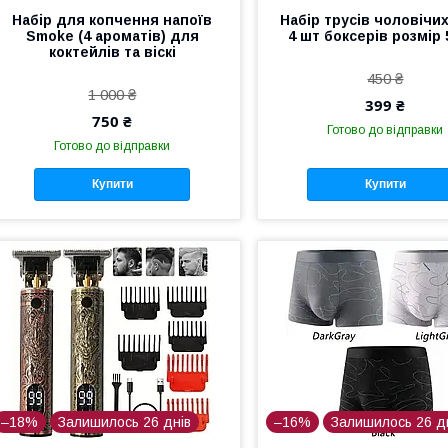
Набір для копчення напоїв
Набір трусів чоловічих
Smoke (4 ароматів) для
4 шт боксерів розмір 
коктейлів та віскі
450 ₴
1 000 ₴
399 ₴
750 ₴
Готово до відправки
Готово до відправки
Купити
Купити
–18%
Залишилось 26 днів
–16%
Залишилось 26 д