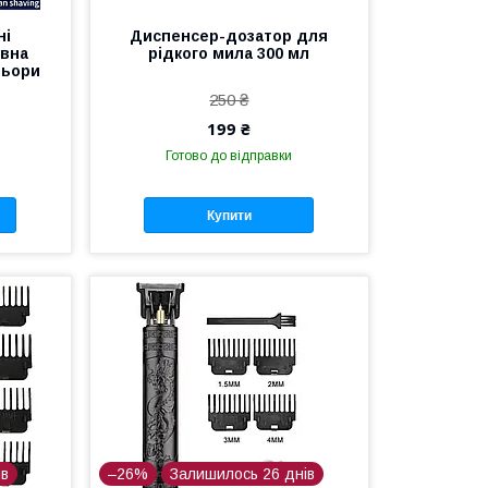
ні
Диспенсер-дозатор для
ивна
рідкого мила 300 мл
льори
250 ₴
199 ₴
Готово до відправки
Купити
ів
–26%
Залишилось 26 днів