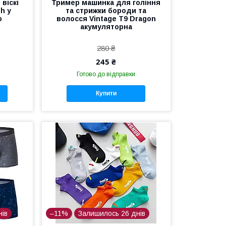
віскі
Тример машинка для гоління
h у
та стрижки бороди та
ю
волосся Vintage T9 Dragon
акумуляторна
280 ₴
245 ₴
Готово до відправки
Купити
нів
–11%
Залишилось 26 днів