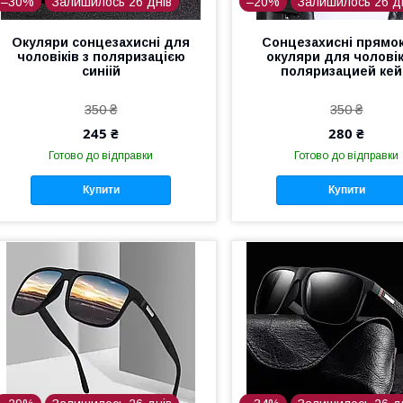
–30%
Залишилось 26 днів
–20%
Залишилось 26 д
Окуляри сонцезахисні для
Сонцезахисні прямок
чоловіків з поляризацією
окуляри для чоловік
синіій
поляризацией кей
350 ₴
350 ₴
245 ₴
280 ₴
Готово до відправки
Готово до відправки
Купити
Купити