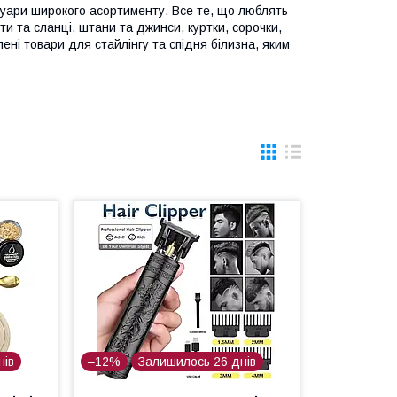
сесуари широкого асортименту. Все те, що люблять
ти та сланці, штани та джинси, куртки, сорочки,
лені товари для стайлінгу та спідня білизна, яким
нів
–12%
Залишилось 26 днів