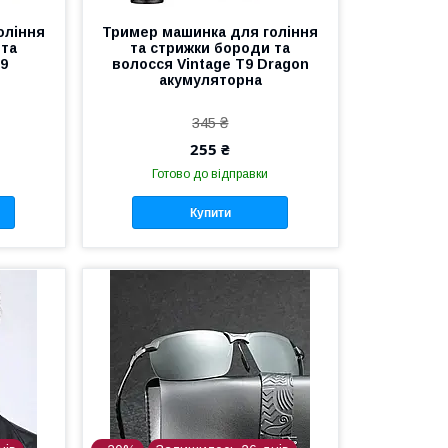
оління
Тример машинка для гоління
 та
та стрижки бороди та
T9
волосся Vintage T9 Dragon
акумуляторна
345 ₴
255 ₴
Готово до відправки
Купити