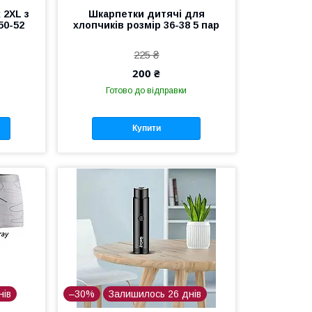
 2XL з
Шкарпетки дитячі для
50-52
хлопчиків розмір 36-38 5 пар
225 ₴
200 ₴
Готово до відправки
Купити
нів
–30%
Залишилось 26 днів