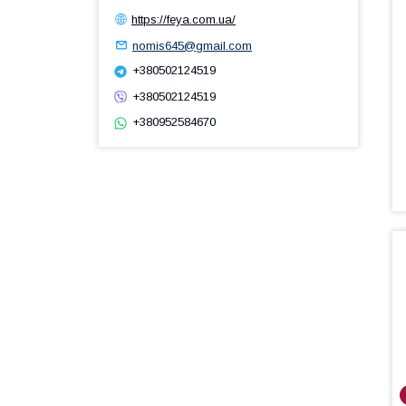
https://feya.com.ua/
nomis645@gmail.com
+380502124519
+380502124519
+380952584670