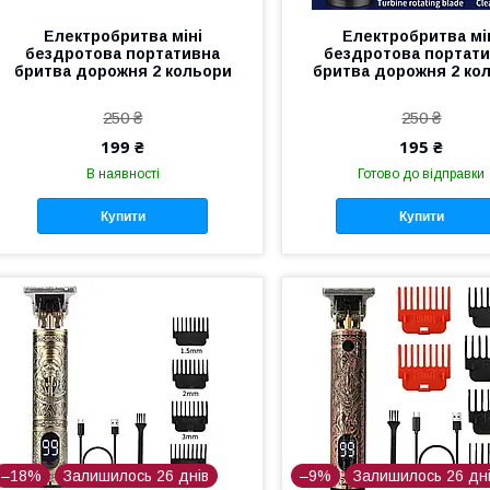
Електробритва міні
Електробритва мі
бездротова портативна
бездротова портат
бритва дорожня 2 кольори
бритва дорожня 2 ко
250 ₴
250 ₴
199 ₴
195 ₴
В наявності
Готово до відправки
Купити
Купити
–18%
Залишилось 26 днів
–9%
Залишилось 26 дн