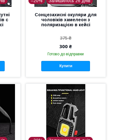
нів
–20%
Залишилось 26 днів
утні
Сонцезахисні окуляри для
ів с
чоловіків хамелеон з
сі
поляризацією в кейсі
375 ₴
300 ₴
Готово до відправки
Купити