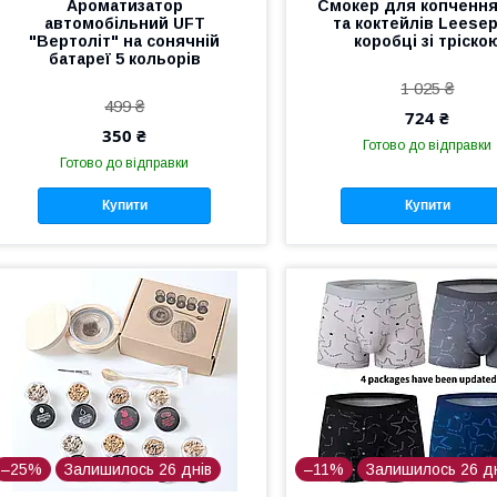
Ароматизатор
Смокер для копчення 
автомобільний UFT
та коктейлів Leesep
"Вертоліт" на сонячній
коробці зі тріско
батареї 5 кольорів
1 025 ₴
499 ₴
724 ₴
350 ₴
Готово до відправки
Готово до відправки
Купити
Купити
–25%
Залишилось 26 днів
–11%
Залишилось 26 д