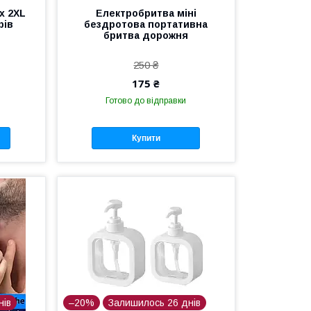
х 2XL
Електробритва міні
рів
бездротова портативна
бритва дорожня
250 ₴
175 ₴
Готово до відправки
Купити
нів
–20%
Залишилось 26 днів