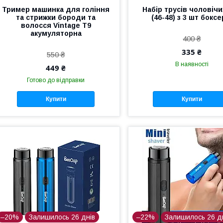
Тример машинка для гоління
Набір трусів чоловічи
та стрижки бороди та
(46-48) з 3 шт боксе
волосся Vintage T9
акумуляторна
400 ₴
335 ₴
550 ₴
В наявності
449 ₴
Готово до відправки
Купити
Купити
–20%
Залишилось 26 днів
–22%
Залишилось 26 д