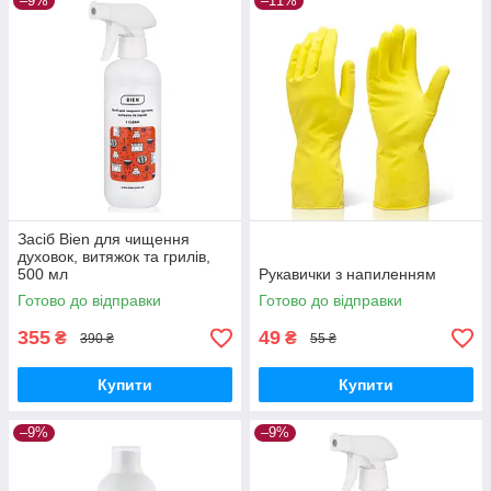
–9%
–11%
Засіб Bien для чищення
духовок, витяжок та грилів,
500 мл
Рукавички з напиленням
Готово до відправки
Готово до відправки
355
49
₴
₴
390 ₴
55 ₴
Купити
Купити
–9%
–9%