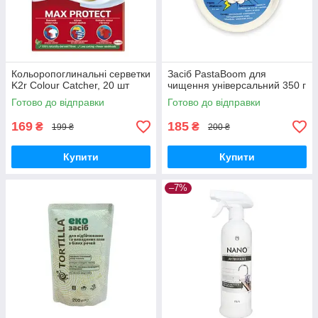
Кольоропоглинальні серветки
Засіб PastaBoom для
K2r Colour Catcher, 20 шт
чищення універсальний 350 г
Готово до відправки
Готово до відправки
169
185
₴
₴
199 ₴
200 ₴
Купити
Купити
–7%