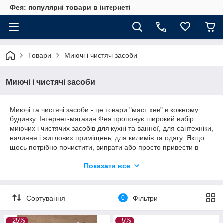
Фея: популярні товари в інтернеті
Товари
Миючі і чистячі засоби
Миючі і чистячі засоби
Миючі та чистячі засоби - це товари "маст хев" в кожному
будинку. Інтернет-магазин Фея пропонує широкий вибір
миючих і чистячих засобів для кухні та ванної, для сантехніки,
начиння і житлових приміщень, для килимів та одягу. Якщо
щось потрібно почистити, випрати або просто привести в
порядок - ця категорія для Вас. Побутова хімія від "Феї" - це
Показати все
відмінна якість і демократична ціна.
Сортування
0
Фільтри
–25%
–5%