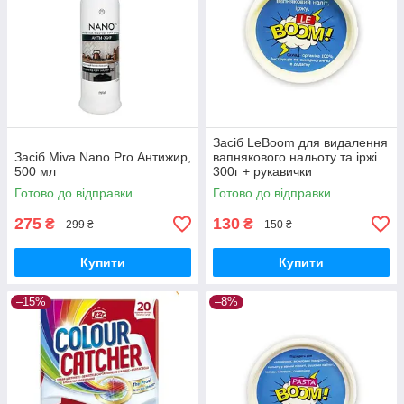
Засіб LeBoom для видалення
Засіб Miva Nano Pro Антижир,
вапнякового нальоту та іржі
500 мл
300г + рукавички
Готово до відправки
Готово до відправки
275
130
₴
₴
299 ₴
150 ₴
Купити
Купити
–15%
–8%