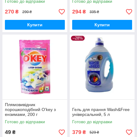
Готово до відправки
Готово до відправки
270
294
₴
₴
290 ₴
335 ₴
Купити
Купити
–28%
Плямовивідник
порошкоподібний O'key з
Гель для прання Wash&Free
ензимами, 200 г
універсальний, 5 л
Готово до відправки
Готово до відправки
49
379
₴
₴
529 ₴