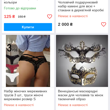
кольори
Чоловічий подарунковий
набір камені для віскі +
Готово до відправки
стакани в дерев'яній коробкі
125
Немає в наявності
₴
150 ₴
2 000
₴
Купити
Набір жіночих мереживних
Венеціанські маскарадні
трусів 3 шт., труси жіночі
маски для чоловіків та жінок
мереживні розмір S
таємничий образ
Немає в наявності
Немає в наявності