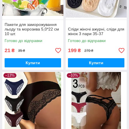
Пакети для заморожування
льоду та морозива 5,0*22 см
Сліди жіночі ажурні, сліди для
10 шт.
жінок 3 пари 35-37
Готово до відправки
Готово до відправки
21
199
₴
₴
35 ₴
270 ₴
Купити
Купити
–13%
–10%