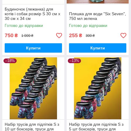
Будиночок (лежанка) для
котів і собак розмір S 30 см x
Пляшка для води "Six Seven",
30 см х 34 см
750 мл зелена
Готово до відправки
Готово до відправки
750
255
₴
₴
1 000 ₴
300 ₴
Купити
Купити
–18%
–13%
Набір трусів для підлітків S з
Набір трусів для підлітків S з
10 шт боксерів, труси для
5 шт боксерів, труси для