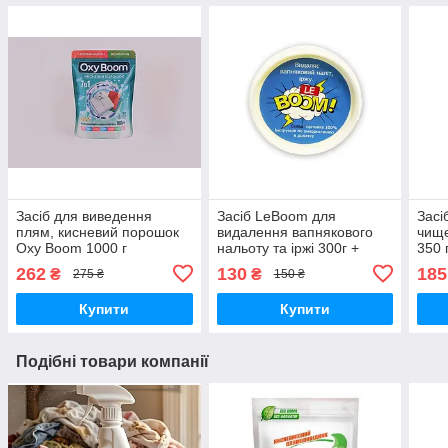
Засіб для виведення
Засіб LeBoom для
Засі
плям, кисневий порошок
видалення вапнякового
чище
Oxy Boom 1000 г
нальоту та іржі 300г +
350 
рукавички
262
130
185
₴
₴
275 ₴
150 ₴
Купити
Купити
Подібні товари компанії