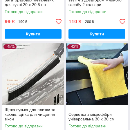
багаторазових металевих
взуття з дозатором мийного
для кухні 20 х 20 5 шт
засобу 2 кольори
Готово до відправки
Готово до відправки
99
110
₴
₴
190 ₴
200 ₴
Купити
Купити
–45%
–43%
Щітка вузька для плитки та
кахлю, щітка для чищення
Серветка з мікрофібри
вікон
універсальна 30 х 30 см
Готово до відправки
Готово до відправки