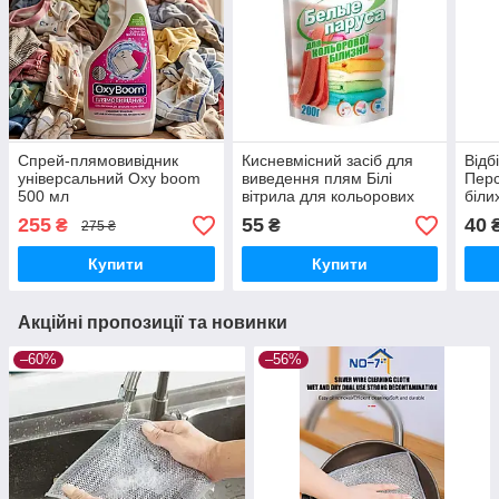
Спрей-плямовивідник
Кисневмісний засіб для
Відб
універсальний Oxy boom
виведення плям Білі
Перс
500 мл
вітрила для кольорових
біли
тканин 200 гр
255
55
40
₴
₴
275 ₴
Купити
Купити
Акційні пропозиції та новинки
–60%
–56%