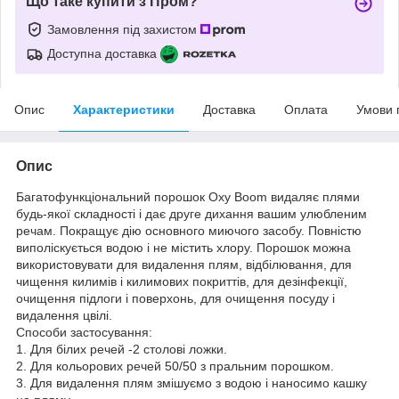
Що таке купити з Пром?
Замовлення під захистом
Доступна доставка
Опис
Характеристики
Доставка
Оплата
Умови 
Опис
Багатофункціональний порошок Oxy Boom видаляє плями
будь-якої складності і дає друге дихання вашим улюбленим
речам. Покращує дію основного миючого засобу. Повністю
виполіскується водою і не містить хлору. Порошок можна
використовувати для видалення плям, відбілювання, для
чищення килимів і килимових покриттів, для дезінфекції,
очищення підлоги і поверхонь, для очищення посуду і
видалення цвілі.
Способи застосування:
1. Для білих речей -2 столові ложки.
2. Для кольорових речей 50/50 з пральним порошком.
3. Для видалення плям змішуємо з водою і наносимо кашку