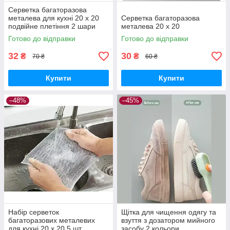
Серветка багаторазова
металева для кухні 20 х 20
Серветка багаторазова
подвійне плетіння 2 шари
металева 20 х 20
Готово до відправки
Готово до відправки
32
30
₴
₴
70 ₴
60 ₴
Купити
Купити
–48%
–45%
Набір серветок
Щітка для чищення одягу та
багаторазових металевих
взуття з дозатором мийного
для кухні 20 х 20 5 шт
засобу 2 кольори