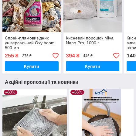
Спрей-плямовивідник
Кисневий порошок Miva
Кисн
універсальний Oxy boom
Nano Pro, 1000 г
виве
500 мл
вітр
ткан
255
394
140
₴
₴
275 ₴
445 ₴
Купити
Купити
Акційні пропозиції та новинки
–60%
–56%