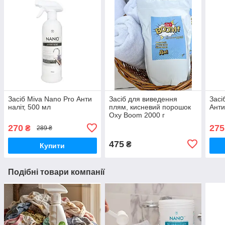
Засіб Miva Nano Pro Анти
Засіб для виведення
Засі
наліт, 500 мл
плям, кисневий порошок
Анти
Oxy Boom 2000 г
270
275
₴
289 ₴
475
₴
Купити
Подібні товари компанії