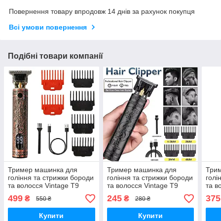
Повернення товару впродовж 14 днів за рахунок покупця
Всі умови повернення
Подібні товари компанії
Тример машинка для
Тример машинка для
Три
гоління та стрижки бороди
гоління та стрижки бороди
голі
та волосся Vintage T9
та волосся Vintage T9
та в
акумуляторна
Dragon акумуляторна
FEI
499
245
375
₴
₴
550 ₴
280 ₴
акум
Купити
Купити