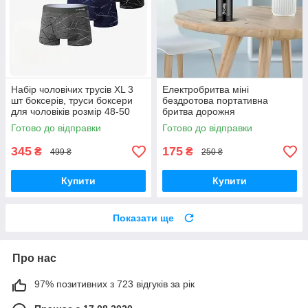
Набір чоловічих трусів ХL 3
Електробритва міні
шт боксерів, труси боксери
бездротова портативна
для чоловіків розмір 48-50
бритва дорожня
Готово до відправки
Готово до відправки
345
175
₴
₴
499 ₴
250 ₴
Купити
Купити
Показати ще
Про нас
97% позитивних з 723 відгуків за рік