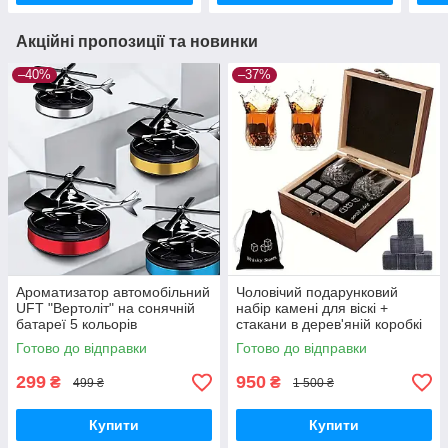
Акційні пропозиції та новинки
–40%
–37%
Ароматизатор автомобільний
Чоловічий подарунковий
UFT "Вертоліт" на сонячній
набір камені для віскі +
батареї 5 кольорів
стакани в дерев'яній коробкі
Готово до відправки
Готово до відправки
299
950
₴
₴
499 ₴
1 500 ₴
Купити
Купити