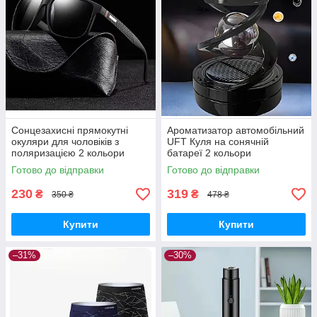
Сонцезахисні прямокутні
Ароматизатор автомобільний
окуляри для чоловіків з
UFT Куля на сонячній
поляризацією 2 кольори
батареї 2 кольори
Готово до відправки
Готово до відправки
230
319
₴
₴
350 ₴
478 ₴
Купити
Купити
–31%
–30%