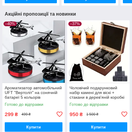
Акційні пропозиції та новинки
–40%
–37%
Ароматизатор автомобільний
Чоловічий подарунковий
UFT "Вертоліт" на сонячній
набір камені для віскі +
батареї 5 кольорів
стакани в дерев'яній коробкі
Готово до відправки
Готово до відправки
299
950
₴
₴
499 ₴
1 500 ₴
Купити
Купити