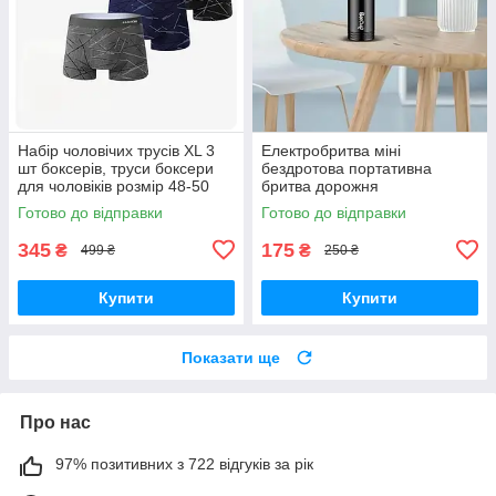
Набір чоловічих трусів ХL 3
Електробритва міні
шт боксерів, труси боксери
бездротова портативна
для чоловіків розмір 48-50
бритва дорожня
Готово до відправки
Готово до відправки
345
175
₴
₴
499 ₴
250 ₴
Купити
Купити
Показати ще
Про нас
97% позитивних з 722 відгуків за рік