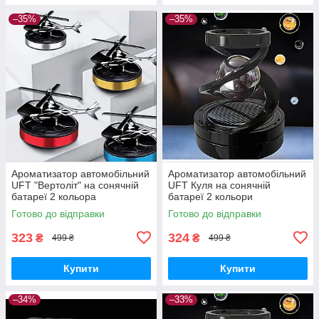
–35%
–35%
Ароматизатор автомобільний
Ароматизатор автомобільний
UFT "Вертоліт" на сонячній
UFT Куля на сонячній
батареї 2 кольора
батареї 2 кольори
Готово до відправки
Готово до відправки
323
324
₴
₴
499 ₴
499 ₴
Купити
Купити
–34%
–33%