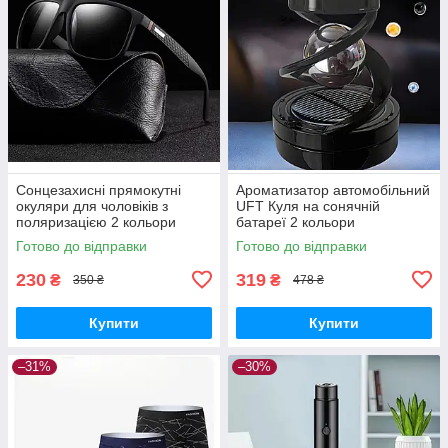
Сонцезахисні прямокутні
Ароматизатор автомобільний
окуляри для чоловіків з
UFT Куля на сонячній
поляризацією 2 кольори
батареї 2 кольори
Готово до відправки
Готово до відправки
230
319
₴
₴
350 ₴
478 ₴
Купити
Купити
–31%
–30%