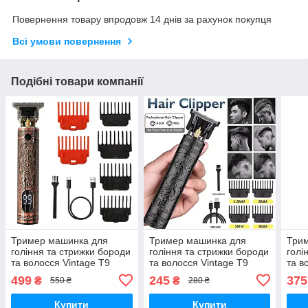
Повернення товару впродовж 14 днів за рахунок покупця
Всі умови повернення
Подібні товари компанії
Тример машинка для
Тример машинка для
Три
гоління та стрижки бороди
гоління та стрижки бороди
голі
та волосся Vintage T9
та волосся Vintage T9
та в
акумуляторна
Dragon акумуляторна
FEI
499
245
375
₴
₴
550 ₴
280 ₴
акум
Купити
Купити