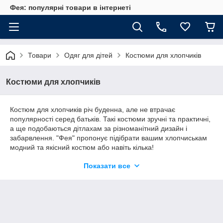
Фея: популярні товари в інтернеті
Товари
Одяг для дітей
Костюми для хлопчиків
Костюми для хлопчиків
Костюм для хлопчиків річ буденна, але не втрачає
популярності серед батьків. Такі костюми зручні та практичні,
а ще подобаються дітлахам за різноманітний дизайн і
забарвлення. "Фея" пропонує підібрати вашим хлопчиськам
модний та якісний костюм або навіть кілька!
Стильні строгі класичні костюми для хлопчиків і джинсові
Показати все
костюми на кожен день, легкі літні костюми утеплені варіанти
на осінь.