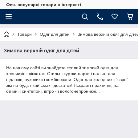
Фея: популярні товари в інтернеті
Товари
Одяг для дітей
Зимова верхній одяг для діте
Зимова верхній одяг для дітей
На нашому сайті ви знайдете теплий зимовий одяг для
хлопчиків і дівчаток. Стильні куртки-парки і пальто для
підлітків, пуховики і комбінезони. Одяг для холодних і "євро"
зім на будь-який смак і достаток! Яскраві і практичні, на
овчині і синтепоні, вітро - і вологонепроникні...