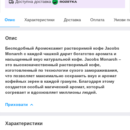
Доступна доставка
Опис
Характеристики
Доставка
Оплата
Умови п
Опис
Бесподобный Аромоксамит растворимой кофе Jacobs
Monarch с каждой чашкой дарит богатство аромата и
насыщенный вкус натуральной кофе. Jacobs Monarch –
это высококачественный растворимый кофе,
изготовленный по технологии сухого замораживания,
что позволяет максимально сохранить вкус и аромат
кофейных зерен в каждой грануле. Благодаря этому
создается особый магический аромат, который
согревает и вдохновляет миллионы людей.
Приховати
Характеристики