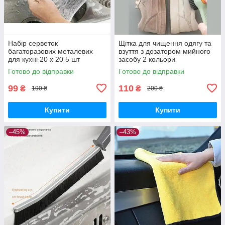
Набір серветок
Щітка для чищення одягу та
багаторазових металевих
взуття з дозатором мийного
для кухні 20 х 20 5 шт
засобу 2 кольори
Готово до відправки
Готово до відправки
99
110
₴
₴
190 ₴
200 ₴
Купити
Купити
–45%
–43%