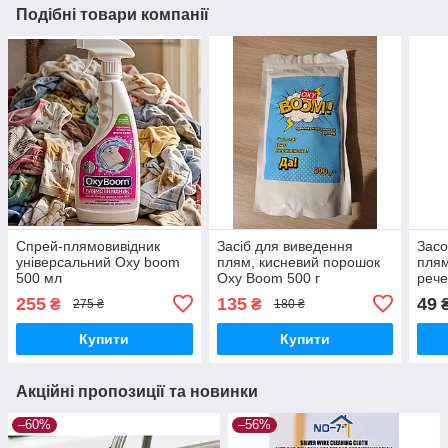
Подібні товари компанії
Спрей-плямовивідник
Засіб для виведення
Засо
універсальний Oxy boom
плям, кисневий порошок
плям
500 мл
Oxy Boom 500 г
рече
255
135
49
₴
₴
275 ₴
180 ₴
Купити
Купити
Акційні пропозиції та новинки
–60%
–56%