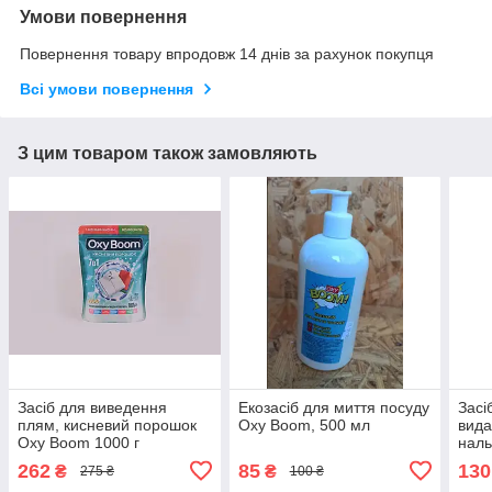
Умови повернення
Повернення товару впродовж 14 днів за рахунок покупця
Всі умови повернення
З цим товаром також замовляють
Засіб для виведення
Екозасіб для миття посуду
Засі
плям, кисневий порошок
Oxy Boom, 500 мл
вида
Oxy Boom 1000 г
наль
рука
262
85
130
₴
₴
275 ₴
100 ₴