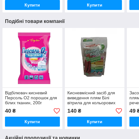
Купити
Купити
Подібні товари компанії
Відбілювач кисневий
Кисневмісний засіб для
Засо
Персоль О2 порошок для
виведення плям Білі
плям
білих тканин, 200г
вітрила для кольорових
рече
тканин 500 гр
40
140
49
₴
₴
Купити
Купити
Акційні пропозиції та новинки