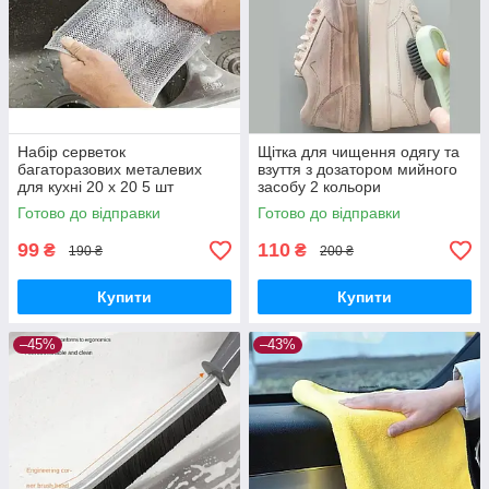
Набір серветок
Щітка для чищення одягу та
багаторазових металевих
взуття з дозатором мийного
для кухні 20 х 20 5 шт
засобу 2 кольори
Готово до відправки
Готово до відправки
99
110
₴
₴
190 ₴
200 ₴
Купити
Купити
–45%
–43%