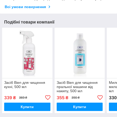
Всі умови повернення
Подібні товари компанії
Засіб Bien для чищення
Засіб Bien для чищення
Мило
кухні, 500 мл
пральної машини від
мила
накипу, 500 мл
мл
339
355
330
₴
₴
369 ₴
390 ₴
Купити
Купити