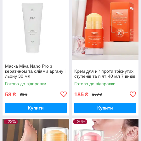
Маска Miva Nano Pro з
кератином та оліями аргану і
Крем для ніг проти тріснутих
льону 30 мл
ступенів та п'ят, 40 мл 7 видів
Готово до відправки
Готово до відправки
58
185
₴
₴
83 ₴
250 ₴
Купити
Купити
–23%
–20%