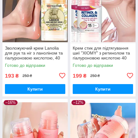
Зволожуючий крем Lanolia
Крем стик для підтягування
для рук та ніг з ланоліном та
шиї "XIOMY" з ретинолом та
гіалуроновою кислотою, 40
гіалуроновою кислотою 40
мл
мл
Готово до відправки
Готово до відправки
193
199
₴
₴
250 ₴
250 ₴
Купити
Купити
–16%
–12%