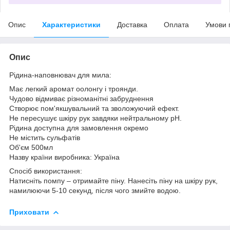
Опис
Характеристики
Доставка
Оплата
Умови 
Опис
Рідина-наповнювач для мила:
Має легкий аромат оолонгу і троянди.
Чудово відмиває різноманітні забруднення
Створює пом'якшувальний та зволожуючий ефект.
Не пересушує шкіру рук завдяки нейтральному рН.
Рідина доступна для замовлення окремо
Не містить сульфатів
Об'єм 500мл
Назву країни виробника: Україна
Спосіб використання:
Натисніть помпу – отримайте піну. Нанесіть піну на шкіру рук,
намилюючи 5-10 секунд, після чого змийте водою.
Приховати