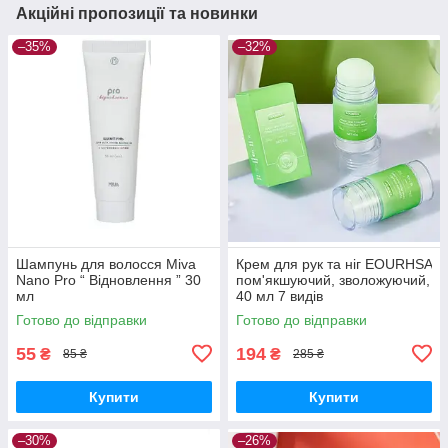
Акційні пропозиції та новинки
–35%
–32%
Шампунь для волосся Miva
Крем для рук та ніг EOURHSA
Nano Pro “ Відновлення ” 30
пом'якшуючий, зволожуючий,
мл
40 мл 7 видів
Готово до відправки
Готово до відправки
55
194
₴
₴
85 ₴
285 ₴
Купити
Купити
–30%
–26%