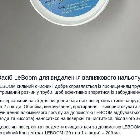
Засіб LeBoom для видалення вапнякового нальоту 
EBOOM сильний очисник і добре справляється із прочищенням труб
триманий розчин у труби, щоб ефективно впоратися із забрудненн
ніверсальний засіб для чищення багатьох поверхонь і типів забру
а 2 л води. Обробка, вимочування, протирання – використовувати 
чищення алюмінієвого посуду за допомогою LEBOOM відбувається з
вода та кислота) наноситься на поверхні та чиститься, після чого 
ерев'яні поверхні та предмети очищаються за допомогою LEBOOM 
отрібний Концентрат LEBOOM (20 г на 1 л води) – 200 мл.