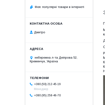
Фея: популярні товари в інтернеті
П
М
Дмитро
к
Д
С
Р
М
небережна л-та Дніпрова 52,
Кременчук, Україна
К
К
Н
+380 (50) 212-45-19
Менеджер
+380 (95) 258-46-70