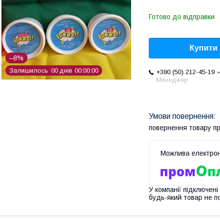
Готово до відправки
Купити
–8%
Залишилось
0
0
днів
0
0
0
0
0
0
+380 (50) 212-45-19
Менеджер
повернення товару п
У компанії підключені
будь-який товар не п