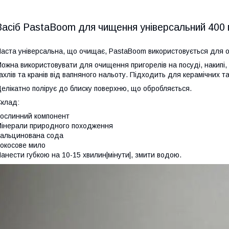
Засіб PastaBoom для чищення універсальний 400
аста універсальна, що очищає, PastaBoom використовується для 
ожна використовувати для очищення пригорелів на посуді, накипі, і
ахлів та кранів від вапняного нальоту. Підходить для керамічних т
елікатно полірує до блиску поверхню, що обробляється.
клад:
ослинний компонент
інерали природного походження
альцинована сода
окосове мило
анести губкою на 10-15 хвилин|мінути|, змити водою.