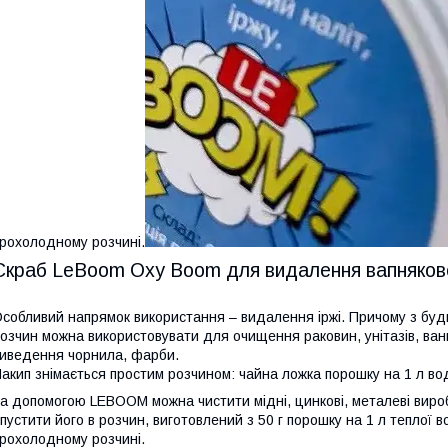
рохолодному розчині.
Скраб LeBoom Oxy Boom для видалення вапнякового
собливий напрямок використання – видалення іржі. Причому з будь
озчин можна використовувати для очищення раковин, унітазів, ванн,
иведення чорнила, фарби.
акип знімається простим розчином: чайна ложка порошку на 1 л вод
а допомогою LEBOOM можна чистити мідні, цинкові, металеві вироб
пустити його в розчин, виготовлений з 50 г порошку на 1 л теплої
рохолодному розчині.