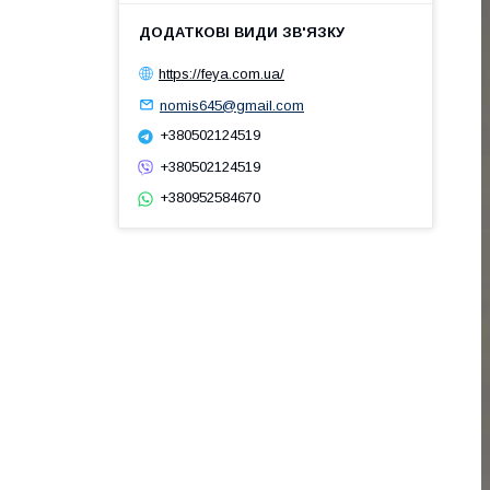
https://feya.com.ua/
nomis645@gmail.com
+380502124519
+380502124519
+380952584670