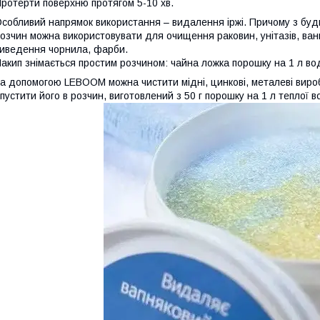
ротерти поверхню протягом 5-10 хв.
собливий напрямок використання – видалення іржі. Причому з будь
озчин можна використовувати для очищення раковин, унітазів, ванн,
иведення чорнила, фарби.
акип знімається простим розчином: чайна ложка порошку на 1 л вод
а допомогою LEBOOM можна чистити мідні, цинкові, металеві вироб
пустити його в розчин, виготовлений з 50 г порошку на 1 л теплої