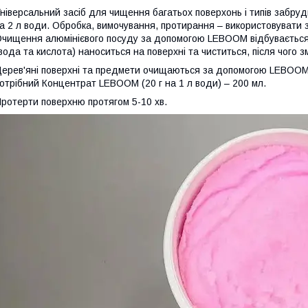
ніверсальний засіб для чищення багатьох поверхонь і типів забру
а 2 л води. Обробка, вимочування, протирання – використовувати 
чищення алюмінієвого посуду за допомогою LEBOOM відбувається з
вода та кислота) наноситься на поверхні та чиститься, після чого 
ерев'яні поверхні та предмети очищаються за допомогою LEBOOM 
отрібний Концентрат LEBOOM (20 г на 1 л води) – 200 мл.
ротерти поверхню протягом 5-10 хв.