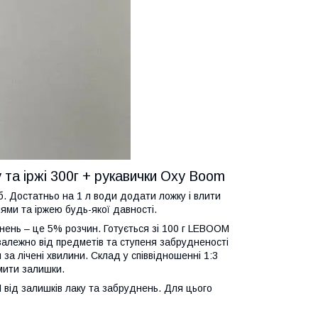
та іржі 300г + рукавички Oxy Boom
. Достатньо на 1 л води додати ложку і влити
ями та іржею будь-якої давності.
днень – це 5% розчин. Готується зі 100 г LEBOOM
залежно від предметів та ступеня забрудненості
а лічені хвилини. Склад у співвідношенні 1:3
змити залишки.
від залишків лаку та забруднень. Для цього