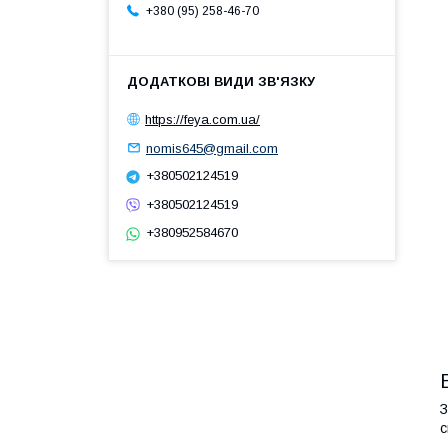
+380 (95) 258-46-70
https://feya.com.ua/
nomis645@gmail.com
+380502124519
+380502124519
+380952584670
З
с