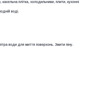
и, кахельна плітка, холодильники, плити, кухонні
лодній воді.
ітра води для миття поверхонь. Змити піну.