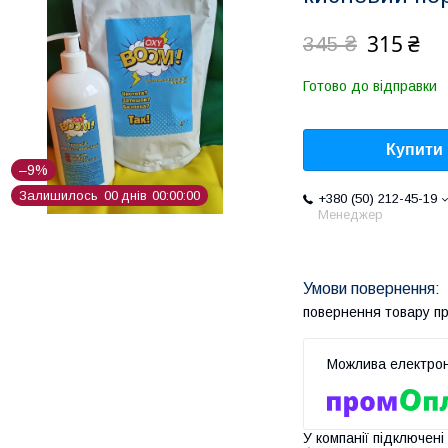
315 ₴
345 ₴
Готово до відправки
Купити
–9%
Залишилось
0
0
днів
0
0
0
0
0
0
+380 (50) 212-45-19
Менеджер
повернення товару п
У компанії підключені