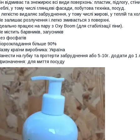
ін відмиває та знежирює всі види поверхонь: пластик, підлогу, стін
еблі, у тому числі глянцеві фасади, побутова техніка, посуд.
 легкістю видаляє забруднення, у тому числі жирові, у теплій та хо
е залишає розлучення і легко змивається з поверхні.
деально працює на пару з Oxy Boom (для стабілізації піни).
е містить барвників, загусників
ез фосфатів
іорозкладання більше 90%
азву країни виробника: Україна
анести на губку та протерти забруднення або 5-10г. додати до 1 л
ризначення: для миття посуду