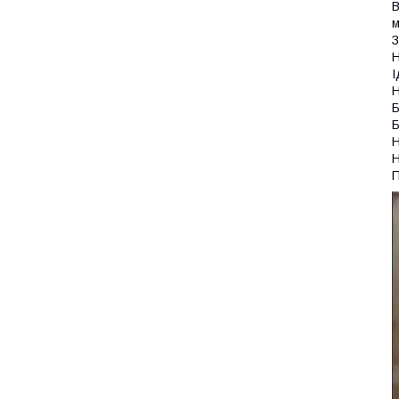
В
м
З
Н
І
Н
Б
Б
Н
Н
П