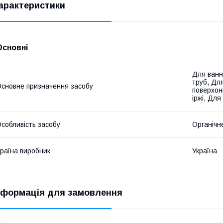
арактеристики
Основні
Для ванн
труб, Дл
сновне призначення засобу
поверхон
іржі, Дл
собливість засобу
Органічн
раїна виробник
Україна
нформація для замовлення