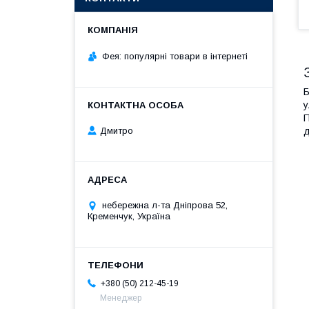
Фея: популярні товари в інтернеті
Б
у
П
д
Дмитро
небережна л-та Дніпрова 52,
Кременчук, Україна
+380 (50) 212-45-19
Менеджер