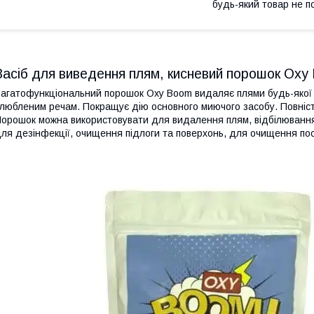
будь-який товар не п
Засіб для виведення плям, кисневий порошок Oxy
агатофункціональний порошок Oxy Boom видаляє плями будь-якої
любленим речам. Покращує дію основного миючого засобу. Повністю
орошок можна використовувати для видалення плям, відбілювання,
ля дезінфекції, очищення підлоги та поверхонь, для очищення по