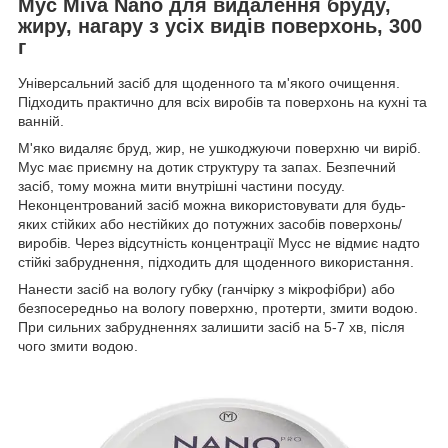
Мус Miva Nano для видалення бруду,
жиру, нагару з усіх видів поверхонь, 300
г
Універсальний засіб для щоденного та м'якого очищення.
Підходить практично для всіх виробів та поверхонь на кухні та
ванній.
М'яко видаляє бруд, жир, не ушкоджуючи поверхню чи виріб.
Мус має приємну на дотик структуру та запах. Безпечний
засіб, тому можна мити внутрішні частини посуду.
Неконцентрований засіб можна використовувати для будь-
яких стійких або нестійких до потужних засобів поверхонь/
виробів. Через відсутність концентрації Мусс не відмиє надто
стійкі забруднення, підходить для щоденного використання.
Нанести засіб на вологу губку (ганчірку з мікрофібри) або
безпосередньо на вологу поверхню, протерти, змити водою.
При сильних забрудненнях залишити засіб на 5-7 хв, після
чого змити водою.