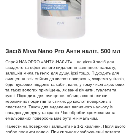
Засіб Miva Nano Pro Анти наліт, 500 мл
Спрей NANOPRO «АНТИ-НАЛИТ» – це дієвий засіб для
швидкого та ефективного видалення вапняного нальоту,
залишків мила та гелю для душу, іржі тощо. Підходить для
очищення всіх стійких до кислот поверхонь, зокрема унітазів,
біде, душових піддонів та кабін, ванн, у тому числі акрилових,
та таких вологих приміщень, як ванні кімнати, туалети та
кухні. Підходить для очищення облицьованої плитки,
керамічних покриттів та стійких до кислот поверхонь із
пластмаси. Також для видалення вапняного нальоту із
насадок для душу та кранів. Час обробки хромованих та
емальованих поверхонь має бути мінімальним.
Нанести на поверхню і залишити на 1-2 хвилини. Після цього
добре промити водою. При сильному забрудненні потерти