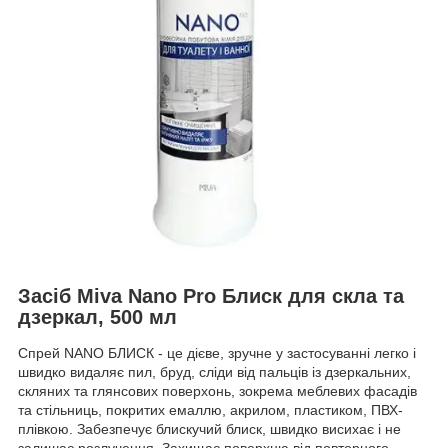
Засіб Miva Nano Pro Блиск для скла та
дзеркал, 500 мл
Спрей NANO БЛИСК - це дієве, зручне у застосуванні легко і
швидко видаляє пил, бруд, сліди від пальців із дзеркальних,
скляних та глянсових поверхонь, зокрема меблевих фасадів
та стільниць, покритих емаллю, акрилом, пластиком, ПВХ-
плівкою. Забезпечує блискучий блиск, швидко висихає і не
залишає розлучення. Захищає поверхню від повторного