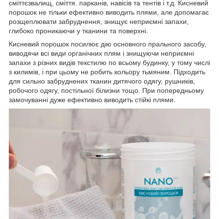
сміттєзвалищ, сміття. парканів, навісів та тентів і т.д. Кисневий
порошок не тільки ефективно виводить плями, але допомагає
розщеплювати забруднення, знищує неприємні запахи,
глибоко проникаючи у тканини та поверхні.
Кисневий порошок посилює дію основного прального засобу,
виводячи всі види органічних плям і знищуючи неприємні
запахи з різних видів текстилю по всьому будинку, у тому числі
з килимів, і при цьому не робить кольору тьмяним. Підходить
для сильно забруднених тканин дитячого одягу, рушників,
робочого одягу, постільної білизни тощо. При попередньому
замочуванні дуже ефективно виводить стійкі плями.