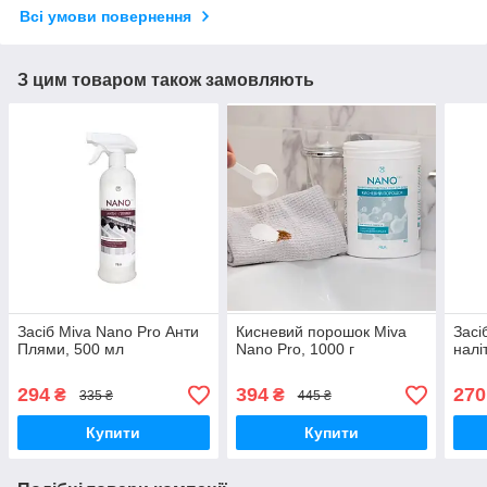
Всі умови повернення
З цим товаром також замовляють
Засіб Miva Nano Pro Анти
Кисневий порошок Miva
Засі
Плями, 500 мл
Nano Pro, 1000 г
налі
294
394
270
₴
₴
335 ₴
445 ₴
Купити
Купити