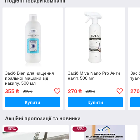
Подібні товари компанії
Засіб Bien для чищення
Засіб Miva Nano Pro Анти
Засі
пральної машини від
наліт, 500 мл
туал
накипу, 500 мл
355
270
270
₴
₴
390 ₴
289 ₴
Купити
Купити
Акційні пропозиції та новинки
–60%
–56%