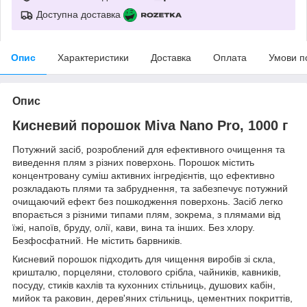
Доступна доставка
Опис
Характеристики
Доставка
Оплата
Умови п
Опис
Кисневий порошок Miva Nano Pro, 1000 г
Потужний засіб, розроблений для ефективного очищення та
виведення плям з різних поверхонь. Порошок містить
концентровану суміш активних інгредієнтів, що ефективно
розкладають плями та забруднення, та забезпечує потужний
очищаючий ефект без пошкодження поверхонь. Засіб легко
впорається з різними типами плям, зокрема, з плямами від
їжі, напоїв, бруду, олії, кави, вина та інших. Без хлору.
Безфосфатний. Не містить барвників.
Кисневий порошок підходить для чищення виробів зі скла,
кришталю, порцеляни, столового срібла, чайників, кавників,
посуду, стиків кахлів та кухонних стільниць, душових кабін,
мийок та раковин, дерев'яних стільниць, цементних покриттів,