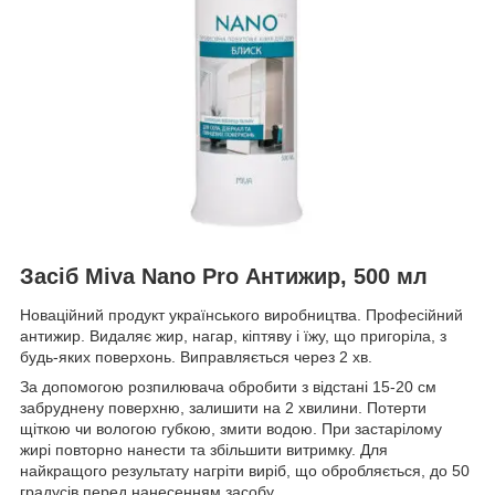
Засіб Miva Nano Pro Антижир, 500 мл
Новаційний продукт українського виробництва. Професійний
антижир. Видаляє жир, нагар, кіптяву і їжу, що пригоріла, з
будь-яких поверхонь. Виправляється через 2 хв.
За допомогою розпилювача обробити з відстані 15-20 см
забруднену поверхню, залишити на 2 хвилини. Потерти
щіткою чи вологою губкою, змити водою. При застарілому
жирі повторно нанести та збільшити витримку. Для
найкращого результату нагріти виріб, що обробляється, до 50
градусів перед нанесенням засобу.