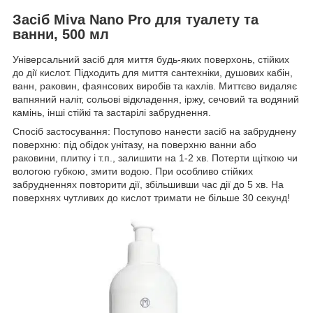
Засіб Miva Nano Pro для туалету та
ванни, 500 мл
Універсальний засіб для миття будь-яких поверхонь, стійких
до дії кислот. Підходить для миття сантехніки, душових кабін,
ванн, раковин, фаянсових виробів та кахлів. Миттєво видаляє
вапняний наліт, сольові відкладення, іржу, сечовий та водяний
камінь, інші стійкі та застарілі забруднення.
Спосіб застосування: Поступово нанести засіб на забруднену
поверхню: під обідок унітазу, на поверхню ванни або
раковини, плитку і т.п., залишити на 1-2 хв. Потерти щіткою чи
вологою губкою, змити водою. При особливо стійких
забрудненнях повторити дії, збільшивши час дії до 5 хв. На
поверхнях чутливих до кислот тримати не більше 30 секунд!