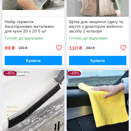
Набір серветок
Щітка для чищення одягу та
багаторазових металевих
взуття з дозатором мийного
для кухні 20 х 20 5 шт
засобу 2 кольори
Готово до відправки
Готово до відправки
99
110
₴
₴
190 ₴
200 ₴
Купити
Купити
–45%
–43%