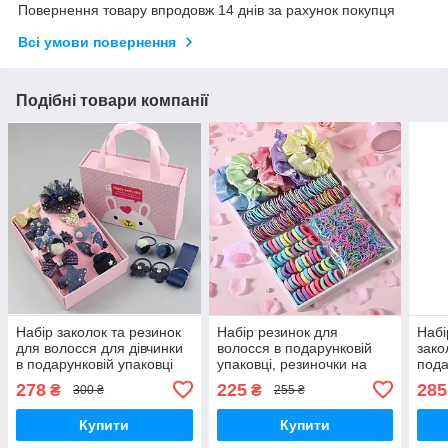
Повернення товару впродовж 14 днів за рахунок покупця
Всі умови повернення
Подібні товари компанії
Набір заколок та резинок
Набір резинок для
Набі
для волосся для дівчинки
волосся в подарунковій
зако
в подарунковій упаковці
упаковці, резиночки на
пода
на 18 шт 6 кольорів
волосся 2155 шт 2
18 ш
278
225
285
₴
₴
300 ₴
255 ₴
кольори
Купити
Купити