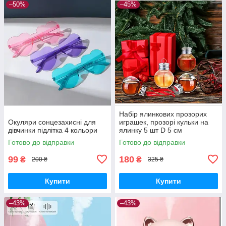
–50%
–45%
Набір ялинкових прозорих
Окуляри сонцезахисні для
играшек, прозорі кульки на
дівчинки підлітка 4 кольори
ялинку 5 шт D 5 см
Готово до відправки
Готово до відправки
99
180
₴
₴
200 ₴
325 ₴
Купити
Купити
–43%
–43%