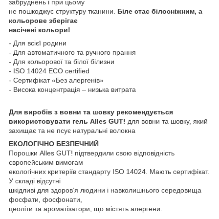
забруднень і при цьому
не пошкоджує структуру тканини.
Біле стає білосніжним, а
кольорове зберігає
насічені кольори!
- Для всієї родини
- Для автоматичного та ручного прання
- Для кольорової та білої білизни
- ISO 14024 ECO certified
- Сертифікат «Без алергенів»
- Висока концентрація – низька витрата
Для виробів з вовни та шовку рекомендується
використовувати гель Alles GUT!
для вовни та шовку, який
захищає та не псує натуральні волокна
ЕКОЛОГІЧНО БЕЗПЕЧНИЙ
Порошки Alles GUT! підтвердили свою відповідність
європейським вимогам
екологічних критеріїв стандарту ISO 14024. Мають сертифікат.
У складі відсутні
шкідливі для здоров’я людини і навколишнього середовища
фосфати, фосфонати,
цеоліти та ароматізатори, що містять алергени.