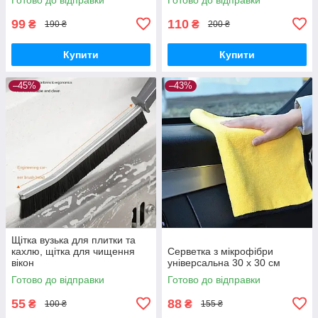
99
110
₴
₴
190 ₴
200 ₴
Купити
Купити
–45%
–43%
Щітка вузька для плитки та
кахлю, щітка для чищення
Серветка з мікрофібри
вікон
універсальна 30 х 30 см
Готово до відправки
Готово до відправки
55
88
₴
₴
100 ₴
155 ₴