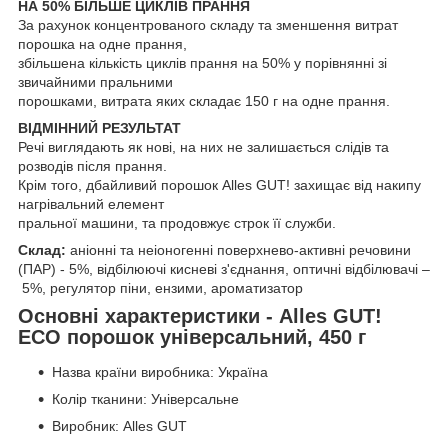
НА 50% БІЛЬШЕ ЦИКЛІВ ПРАННЯ
За рахунок концентрованого складу та зменшення витрат
порошка на одне прання,
збільшена кількість циклів прання на 50% у порівнянні зі
звичайними пральними
порошками, витрата яких складає 150 г на одне прання.
ВІДМІННИЙ РЕЗУЛЬТАТ
Речі виглядають як нові, на них не залишається слідів та
розводів після прання.
Крім того, дбайливий порошок Alles GUT! захищає від накипу
нагрівальний елемент
пральної машини, та продовжує строк її служби.
Склад:
аніонні та неіоногенні поверхнево-активні речовини
(ПАР) - 5%, відбілюючі кисневі з'єднання, оптичні відбілювачі –
5%, регулятор піни, ензими, ароматизатор
Основні характеристики - Alles GUT!
ECO порошок універсальний, 450 г
Назва країни виробника: Україна
Колір тканини: Універсальне
Виробник: Alles GUT