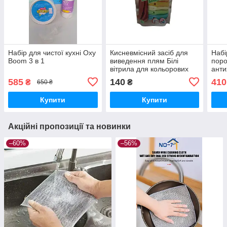
Набір для чистої кухні Oxy
Кисневмісний засіб для
Набі
Boom 3 в 1
виведення плям Білі
поро
вітрила для кольорових
анти
тканин 500 гр
585
140
410
₴
₴
650 ₴
Купити
Купити
Акційні пропозиції та новинки
–60%
–56%