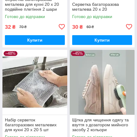
металева для кухні 20 х 20
Серветка багаторазова
подвійне плетіння 2 шари
металева 20 х 20
Готово до відправки
Готово до відправки
32
30
₴
₴
70 ₴
60 ₴
Купити
Купити
–48%
–45%
Набір серветок
Щітка для чищення одягу та
багаторазових металевих
взуття з дозатором мийного
для кухні 20 х 20 5 шт
засобу 2 кольори
Готово до відправки
Готово до відправки