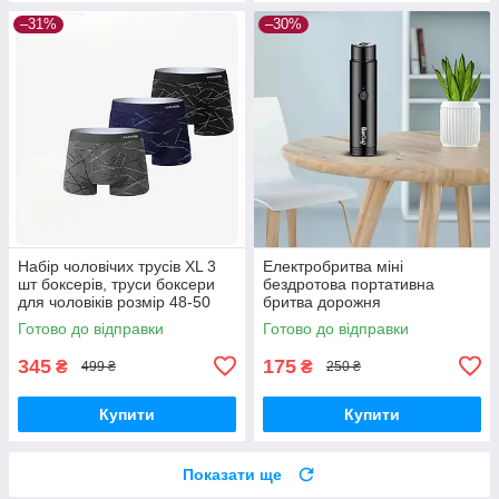
–31%
–30%
Набір чоловічих трусів ХL 3
Електробритва міні
шт боксерів, труси боксери
бездротова портативна
для чоловіків розмір 48-50
бритва дорожня
Готово до відправки
Готово до відправки
345
175
₴
₴
499 ₴
250 ₴
Купити
Купити
Показати ще