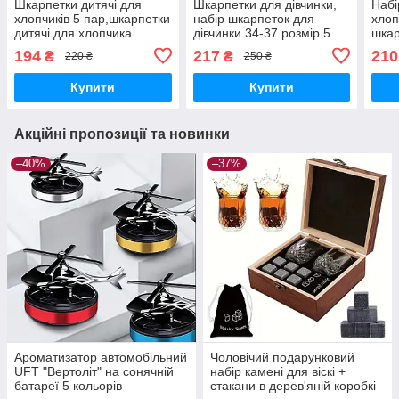
Шкарпетки дитячі для
Шкарпетки для дівчинки,
Набі
хлопчиків 5 пар,шкарпетки
набір шкарпеток для
хлоп
дитячі для хлопчика
дівчинки 34-37 розмір 5
шкар
розмір 34-37
пар
пар
194
217
210
₴
₴
220 ₴
250 ₴
Купити
Купити
Акційні пропозиції та новинки
–40%
–37%
Ароматизатор автомобільний
Чоловічий подарунковий
UFT "Вертоліт" на сонячній
набір камені для віскі +
батареї 5 кольорів
стакани в дерев'яній коробкі