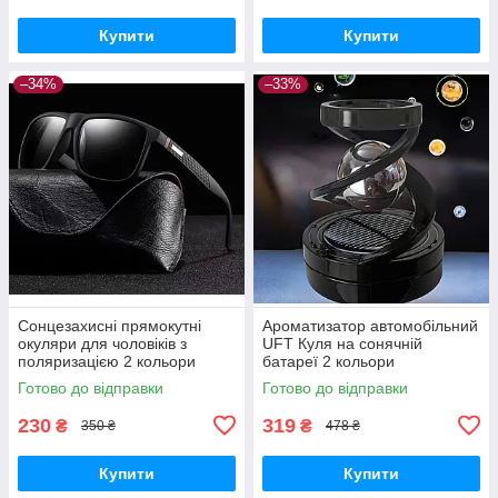
Купити
Купити
–34%
–33%
Сонцезахисні прямокутні
Ароматизатор автомобільний
окуляри для чоловіків з
UFT Куля на сонячній
поляризацією 2 кольори
батареї 2 кольори
Готово до відправки
Готово до відправки
230
319
₴
₴
350 ₴
478 ₴
Купити
Купити