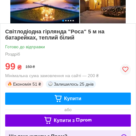
Світлодіодна гірлянда "Роса" 5 м на
батарейках, теплий білий
Готово до відправки
Роздріб
99
₴
150 ₴
Мінімальна сума замовлення на сайті — 200 ₴
Економія
51 ₴
Залишилось
25 днів
Купити
або
Купити з