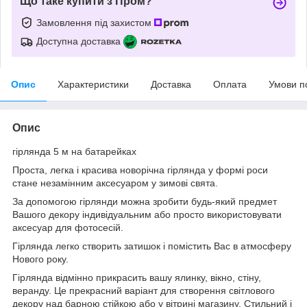
Що таке купити з Пром?
Замовлення під захистом
Доступна доставка
Опис
Характеристики
Доставка
Оплата
Умови п
Опис
гірлянда 5 м на батарейках
Проста, легка і красива новорічна гірлянда у формі роси
стане незамінним аксесуаром у зимові свята.
За допомогою гірлянди можна зробити будь-який предмет
Вашого декору індивідуальним або просто використовувати
аксесуар для фотосесій.
Гірлянда легко створить затишок і помістить Вас в атмосферу
Нового року.
Гірлянда відмінно прикрасить вашу ялинку, вікно, стіну,
веранду. Це прекрасний варіант для створення світлового
декору над барною стійкою або у вітрині магазину. Стильний і