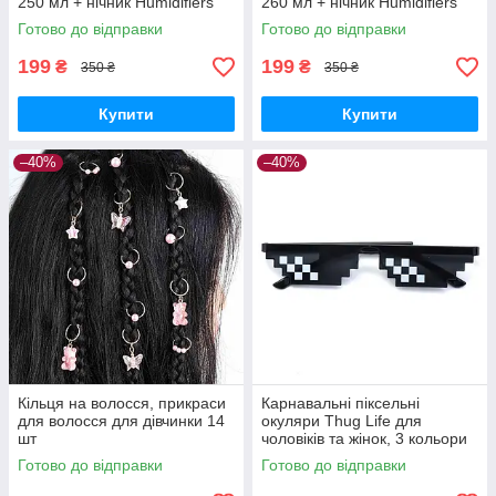
250 мл + нічник Humidifiers
260 мл + нічник Humidifiers
Готово до відправки
Готово до відправки
199
199
₴
₴
350 ₴
350 ₴
Купити
Купити
–40%
–40%
Кільця на волосся, прикраси
Карнавальні піксельні
для волосся для дівчинки 14
окуляри Thug Life для
шт
чоловіків та жінок, 3 кольори
Готово до відправки
Готово до відправки