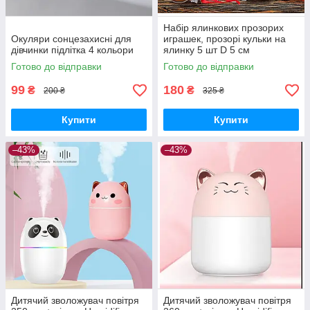
Набір ялинкових прозорих
Окуляри сонцезахисні для
играшек, прозорі кульки на
дівчинки підлітка 4 кольори
ялинку 5 шт D 5 см
Готово до відправки
Готово до відправки
99
180
₴
₴
200 ₴
325 ₴
Купити
Купити
–43%
–43%
Дитячий зволожувач повітря
Дитячий зволожувач повітря