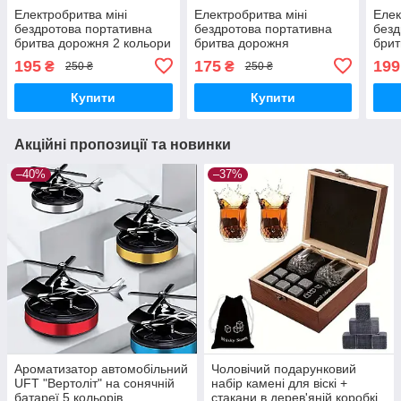
Електробритва міні
Електробритва міні
Елек
бездротова портативна
бездротова портативна
безд
бритва дорожня 2 кольори
бритва дорожня
брит
195
175
199
₴
₴
250 ₴
250 ₴
Купити
Купити
Акційні пропозиції та новинки
–40%
–37%
Ароматизатор автомобільний
Чоловічий подарунковий
UFT "Вертоліт" на сонячній
набір камені для віскі +
батареї 5 кольорів
стакани в дерев'яній коробкі