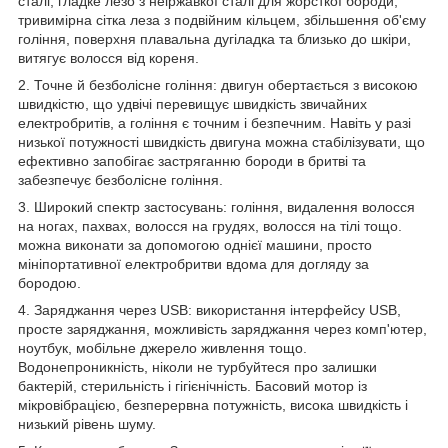
сталі, гладке лезо з неіржавкої сталі для жорсткої бороди,
тривимірна сітка леза з подвійним кільцем, збільшення об'єму
гоління, поверхня плавальна дугіладка та близько до шкіри,
витягує волосся від кореня.
2. Точне й безболісне гоління: двигун обертається з високою
швидкістю, що удвічі перевищує швидкість звичайних
електробритів, а гоління є точним і безпечним. Навіть у разі
низької потужності швидкість двигуна можна стабілізувати, що
ефективно запобігає застряганню бороди в бритві та
забезпечує безболісне гоління.
3. Широкий спектр застосувань: гоління, видалення волосся
на ногах, пахвах, волосся на грудях, волосся на тілі тощо.
можна виконати за допомогою однієї машини, просто
мініпортативної електробритви вдома для догляду за
бородою.
4. Заряджання через USB: використання інтерфейсу USB,
просте заряджання, можливість заряджання через комп'ютер,
ноутбук, мобільне джерело живлення тощо.
Водонепроникність, ніколи не турбуйтеся про залишки
бактерій, стерильність і гігієнічність. Басовий мотор із
мікровібрацією, безперервна потужність, висока швидкість і
низький рівень шуму.