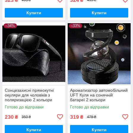
₴
₴
499 ₴
499 ₴
Купити
Купити
–34%
–33%
Сонцезахисні прямокутні
Ароматизатор автомобільний
окуляри для чоловіків з
UFT Куля на сонячній
поляризацією 2 кольори
батареї 2 кольори
Готово до відправки
Готово до відправки
230
319
₴
₴
350 ₴
478 ₴
Купити
Купити