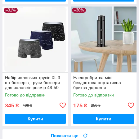
–31%
–30%
Набір чоловічих трусів ХL 3
Електробритва міні
шт боксерів, труси боксери
бездротова портативна
для чоловіків розмір 48-50
бритва дорожня
Готово до відправки
Готово до відправки
345
175
₴
₴
499 ₴
250 ₴
Купити
Купити
Показати ще