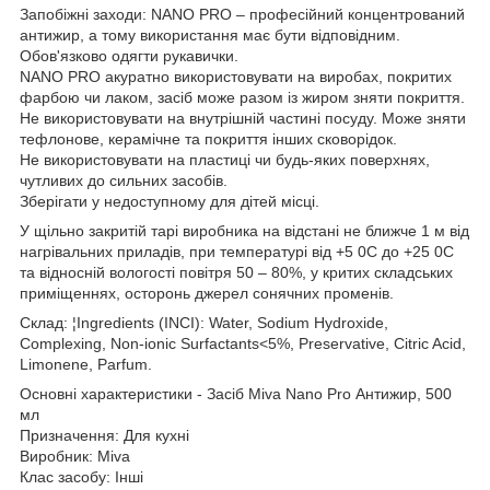
Запобіжні заходи: NANO PRO – професійний концентрований
антижир, а тому використання має бути відповідним.
Обов'язково одягти рукавички.
NANO PRO акуратно використовувати на виробах, покритих
фарбою чи лаком, засіб може разом із жиром зняти покриття.
Не використовувати на внутрішній частині посуду. Може зняти
тефлонове, керамічне та покриття інших сковорідок.
Не використовувати на пластиці чи будь-яких поверхнях,
чутливих до сильних засобів.
Зберігати у недоступному для дітей місці.
У щільно закритій тарі виробника на відстані не ближче 1 м від
нагрівальних приладів, при температурі від +5 0С до +25 0С
та відносній вологості повітря 50 – 80%, у критих складських
приміщеннях, осторонь джерел сонячних променів.
Склад: ¦Ingredients (INCI): Water, Sodium Hydroxide,
Complexing, Non-ionic Surfactants<5%, Preservative, Citric Acid,
Limonene, Parfum.
Основні характеристики - Засіб Miva Nano Pro Антижир, 500
мл
Призначення: Для кухні
Виробник: Miva
Клас засобу: Інші