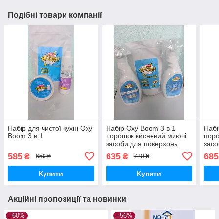
Подібні товари компанії
Набір для чистої кухні Oxy
Набір Oxy Boom 3 в 1
Набі
Boom 3 в 1
порошок кисневий миючі
поро
засоби для поверхонь
засо
585
635
685
₴
₴
650 ₴
720 ₴
Купити
Купити
Акційні пропозиції та новинки
–60%
–56%