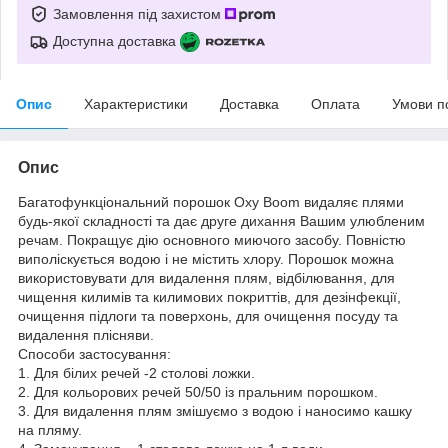
Замовлення під захистом
Доступна доставка
Опис
Характеристики
Доставка
Оплата
Умови п
Опис
Багатофункціональний порошок Oxy Boom видаляє плями
будь-якої складності та дає друге дихання Вашим улюбленим
речам. Покращує дію основного миючого засобу. Повністю
виполіскується водою і не містить хлору. Порошок можна
використовувати для видалення плям, відбілювання, для
чищення килимів та килимових покриттів, для дезінфекції,
очищення підлоги та поверхонь, для очищення посуду та
видалення плісняви.
Способи застосування:
1. Для білих речей -2 столові ложки.
2. Для кольорових речей 50/50 із пральним порошком.
3. Для видалення плям змішуємо з водою і наносимо кашку
на пляму.