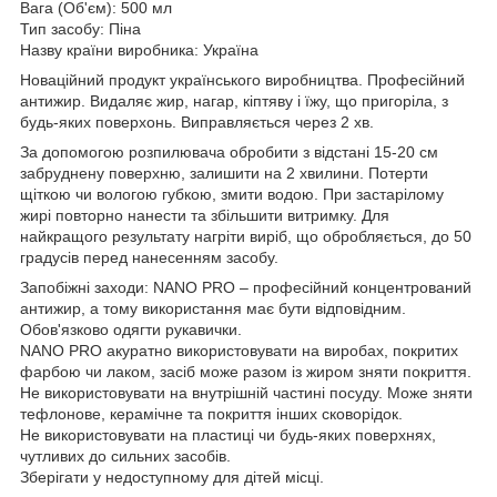
Вага (Об'єм): 500 мл
Тип засобу: Піна
Назву країни виробника: Україна
Новаційний продукт українського виробництва. Професійний
антижир. Видаляє жир, нагар, кіптяву і їжу, що пригоріла, з
будь-яких поверхонь. Виправляється через 2 хв.
За допомогою розпилювача обробити з відстані 15-20 см
забруднену поверхню, залишити на 2 хвилини. Потерти
щіткою чи вологою губкою, змити водою. При застарілому
жирі повторно нанести та збільшити витримку. Для
найкращого результату нагріти виріб, що обробляється, до 50
градусів перед нанесенням засобу.
Запобіжні заходи: NANO PRO – професійний концентрований
антижир, а тому використання має бути відповідним.
Обов'язково одягти рукавички.
NANO PRO акуратно використовувати на виробах, покритих
фарбою чи лаком, засіб може разом із жиром зняти покриття.
Не використовувати на внутрішній частині посуду. Може зняти
тефлонове, керамічне та покриття інших сковорідок.
Не використовувати на пластиці чи будь-яких поверхнях,
чутливих до сильних засобів.
Зберігати у недоступному для дітей місці.