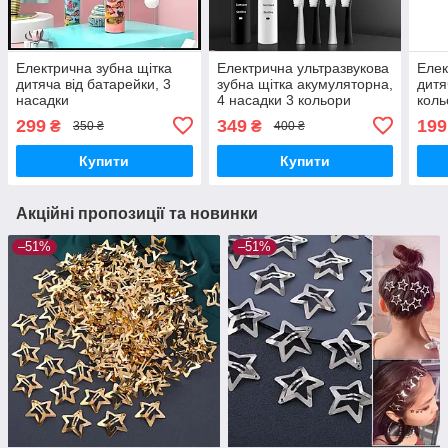
Електрична зубна щітка
Електрична ультразвукова
Елек
дитяча від батарейки, 3
зубна щітка акумуляторна,
дитя
насадки
4 насадки 3 кольори
коль
299
349
199
₴
₴
350 ₴
400 ₴
Купити
Купити
Акційні пропозиції та новинки
–51%
–51%