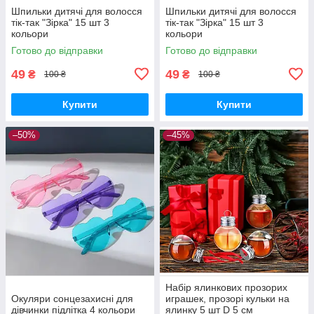
Шпильки дитячі для волосся
Шпильки дитячі для волосся
тік-так "Зірка" 15 шт 3
тік-так "Зірка" 15 шт 3
кольори
кольори
Готово до відправки
Готово до відправки
49
49
₴
₴
100 ₴
100 ₴
Купити
Купити
–50%
–45%
Набір ялинкових прозорих
Окуляри сонцезахисні для
играшек, прозорі кульки на
дівчинки підлітка 4 кольори
ялинку 5 шт D 5 см