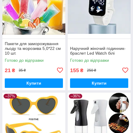
Пакети для заморожування
льоду та морозива 5,0*22 см
Наручний жіночий годинник-
10 шт.
браслет Led Watch білі
Готово до відправки
Готово до відправки
21
155
₴
₴
35 ₴
250 ₴
Купити
Купити
–37%
–36%