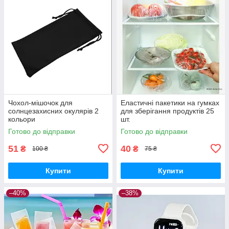
Чохол-мішочок для
Еластичні пакетики на гумках
солнцезахисних окулярів 2
для зберігання продуктів 25
кольори
шт.
Готово до відправки
Готово до відправки
51
40
₴
₴
100 ₴
75 ₴
Купити
Купити
–40%
–38%