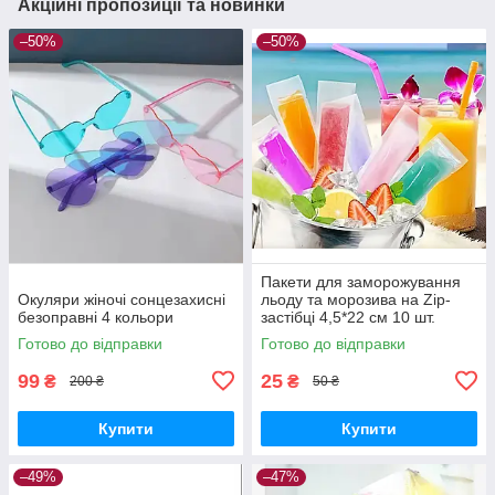
Акційні пропозиції та новинки
–50%
–50%
Пакети для заморожування
Окуляри жіночі сонцезахисні
льоду та морозива на Zip-
безоправні 4 кольори
застібці 4,5*22 см 10 шт.
Готово до відправки
Готово до відправки
99
25
₴
₴
200 ₴
50 ₴
Купити
Купити
–49%
–47%