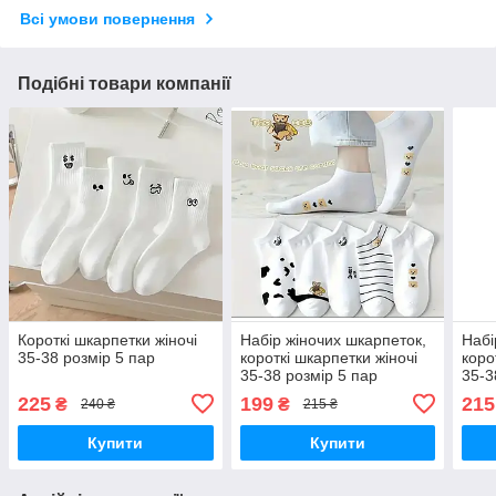
Всі умови повернення
Подібні товари компанії
Короткі шкарпетки жіночі
Набір жіночих шкарпеток,
Набі
35-38 розмір 5 пар
короткі шкарпетки жіночі
коро
35-38 розмір 5 пар
35-3
225
199
215
₴
₴
240 ₴
215 ₴
Купити
Купити