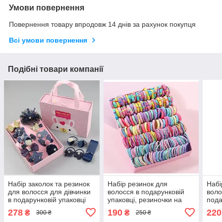
Умови повернення
Повернення товару впродовж 14 днів за рахунок покупця
Всі умови повернення
Подібні товари компанії
Набір заколок та резинок
Набір резинок для
Набі
для волосся для дівчинки
волосся в подарунковій
воло
в подарунковій упаковці
упаковці, резиночки на
пода
на 18 шт 6 кольорів
волосся 300 шт. 2 кольори
2155
278
190
220
₴
₴
300 ₴
250 ₴