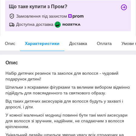
Що таке купити з Пром?
Замовлення під захистом
Доступна доставка
Опис
Характеристики
Доставка
Оплата
Умови 
Опис
Набір дитячих резинок та заколок для волосся - чудовий
подарунок дитині!
Шпильки з яскравими фігурками та великим вибором відмінно
підійдуть для повсякденного та святкового образу.
Від таких дитячих аксесуарів для волосся будуть у захваті і
дорослі, і діти.
У кожної маленької модниці повинні бути такі милі аксесуари
для волосся зі зручним, надійним, не спадаючим з волосся
кріпленням.
Унікальний дизайн шпильок зверне увагу всіх оточуючих на