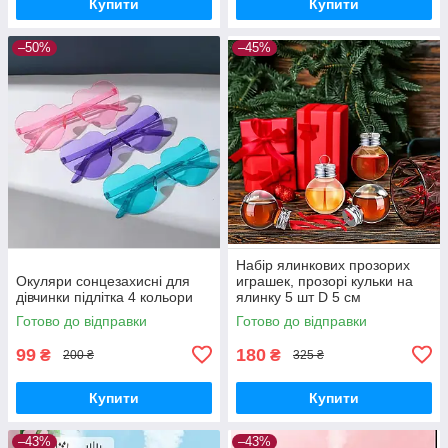
Купити
Купити
–50%
–45%
Набір ялинкових прозорих
Окуляри сонцезахисні для
играшек, прозорі кульки на
дівчинки підлітка 4 кольори
ялинку 5 шт D 5 см
Готово до відправки
Готово до відправки
99
180
₴
₴
200 ₴
325 ₴
Купити
Купити
–43%
–43%