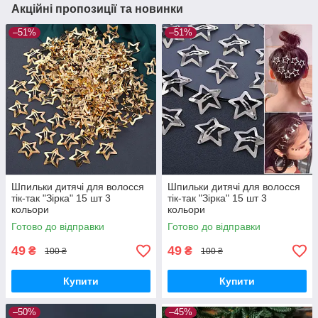
Акційні пропозиції та новинки
–51%
–51%
Шпильки дитячі для волосся
Шпильки дитячі для волосся
тік-так "Зірка" 15 шт 3
тік-так "Зірка" 15 шт 3
кольори
кольори
Готово до відправки
Готово до відправки
49
49
₴
₴
100 ₴
100 ₴
Купити
Купити
–50%
–45%