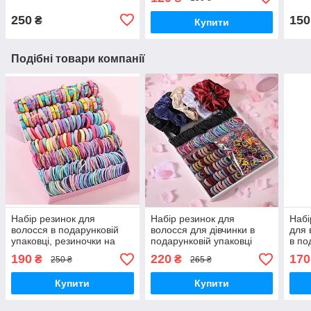
250
150
₴
Купити
Подібні товари компанії
Набір резинок для
Набір резинок для
Набі
волосся в подарунковій
волосся для дівчинки в
для 
упаковці, резиночки на
подарунковій упаковці
в по
волосся 300 шт. 2 кольори
2155 шт 2 кольори
на 1
190
220
170
₴
₴
250 ₴
265 ₴
Купити
Купити