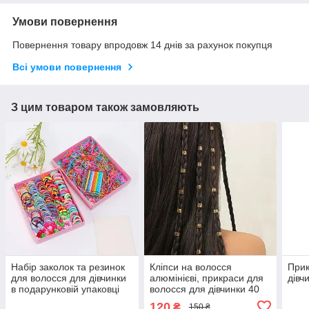
Умови повернення
Повернення товару впродовж 14 днів за рахунок покупця
Всі умови повернення
З цим товаром також замовляють
Набір заколок та резинок
Кліпси на волосся
Прик
для волосся для дівчинки
алюмінієві, прикраси для
дівч
в подарунковій упаковці
волосся для дівчинки 40
1195 шт
шт 2 кольори
120
₴
150 ₴