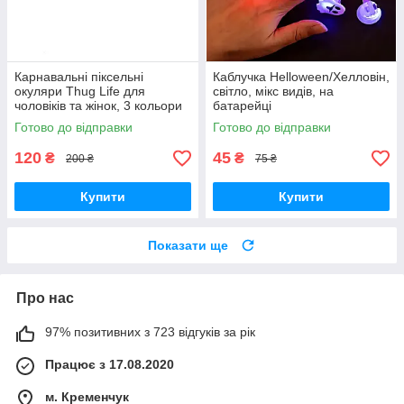
Карнавальні піксельні
Каблучка Helloween/Хелловін,
окуляри Thug Life для
світло, мікс видів, на
чоловіків та жінок, 3 кольори
батарейці
Готово до відправки
Готово до відправки
120
45
₴
₴
200 ₴
75 ₴
Купити
Купити
Показати ще
Про нас
97% позитивних з 723 відгуків за рік
Працює з 17.08.2020
м. Кременчук