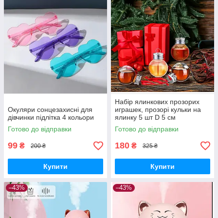
Набір ялинкових прозорих
Окуляри сонцезахисні для
играшек, прозорі кульки на
дівчинки підлітка 4 кольори
ялинку 5 шт D 5 см
Готово до відправки
Готово до відправки
99
180
₴
₴
200 ₴
325 ₴
Купити
Купити
–43%
–43%