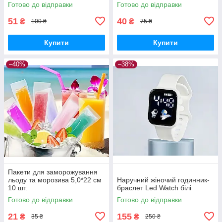
Готово до відправки
Готово до відправки
51
40
₴
₴
100 ₴
75 ₴
Купити
Купити
–40%
–38%
Пакети для заморожування
льоду та морозива 5,0*22 см
Наручний жіночий годинник-
10 шт.
браслет Led Watch білі
Готово до відправки
Готово до відправки
21
155
₴
₴
35 ₴
250 ₴