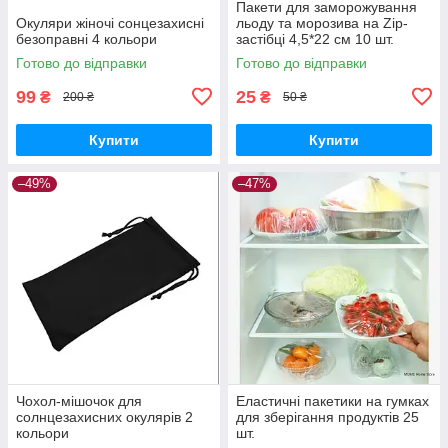
Пакети для заморожування
Окуляри жіночі сонцезахисні
льоду та морозива на Zip-
безоправні 4 кольори
застібці 4,5*22 см 10 шт.
Готово до відправки
Готово до відправки
99
25
₴
₴
200 ₴
50 ₴
Купити
Купити
–49%
–47%
Чохол-мішочок для
Еластичні пакетики на гумках
солнцезахисних окулярів 2
для зберігання продуктів 25
кольори
шт.