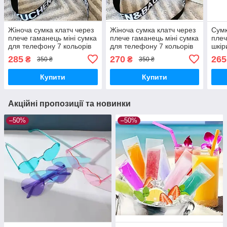
Жіноча сумка клатч через
Жіноча сумка клатч через
Сумк
плече гаманець міні сумка
плече гаманець міні сумка
плеч
для телефону 7 кольорів
для телефону 7 кольорів
шкір
285
270
265
₴
₴
350 ₴
350 ₴
Купити
Купити
Акційні пропозиції та новинки
–50%
–50%