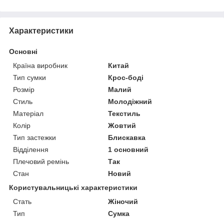
Характеристики
Основні
Країна виробник
Китай
Тип сумки
Крос-боді
Розмір
Малий
Стиль
Молодіжний
Матеріал
Текстиль
Колір
Жовтий
Тип застежки
Блискавка
Відділення
1 основний
Плечовий ремінь
Так
Стан
Новий
Користувальницькі характеристики
Стать
Жіночий
Тип
Сумка