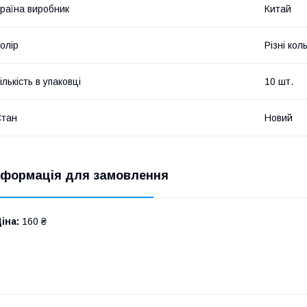
раїна виробник
Китай
олір
Різні кол
ількість в упаковці
10 шт.
Стан
Новий
нформація для замовлення
іна:
160 ₴