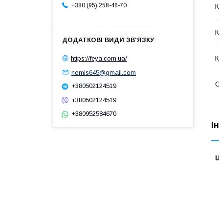
+380 (95) 258-46-70
К
К
К
https://feya.com.ua/
nomis645@gmail.com
+380502124519
+380502124519
+380952584670
І
Ц