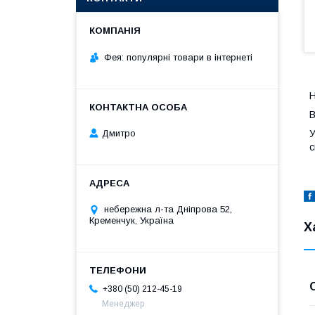
Фея: популярні товари в інтернеті
Н
В
У
Дмитро
с
небережна л-та Дніпрова 52,
Кременчук, Україна
Х
+380 (50) 212-45-19
Менеджер