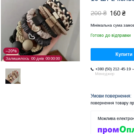
160 ₴
200 ₴
Мінімальна сума замов
Готово до відправки
–20%
Купити
Залишилось
0
0
днів
0
0
0
0
0
0
+380 (50) 212-45-19
Менеджер
повернення товару п