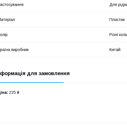
астосування
Для рідк
атеріал
Пластик
олір
Різні кол
раїна виробник
Китай
нформація для замовлення
іна:
225 ₴