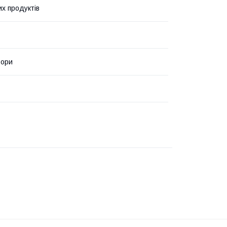
их продуктів
ьори