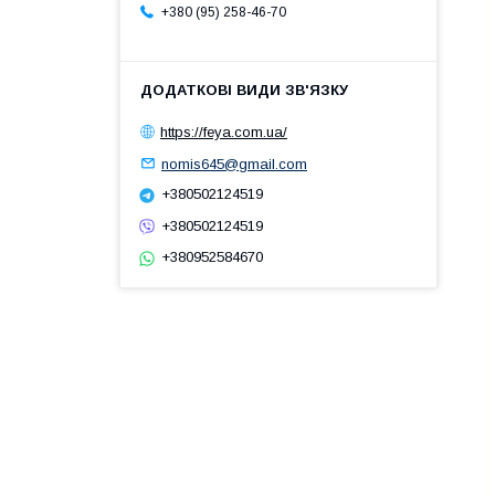
+380 (95) 258-46-70
https://feya.com.ua/
nomis645@gmail.com
+380502124519
+380502124519
+380952584670