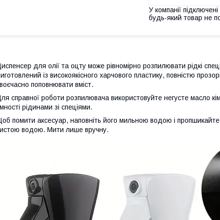
У компанії підключені
будь-який товар не п
испенсер для олії та оцту може рівномірно розпилювати рідкі спеці
иготовлений із високоякісного харчового пластику, повністю проз
воєчасно поповнювати вміст.
ля справної роботи розпилювача використовуйте негусте масло кі
мності рідинами зі спеціями.
об помити аксесуар, наповніть його мильною водою і пропшикайте д
истою водою. Мити лише вручну.