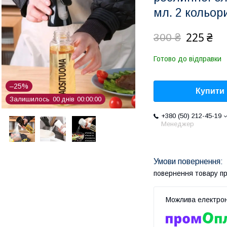
мл. 2 кольор
225 ₴
300 ₴
Готово до відправки
–25%
Купити
Залишилось
0
0
днів
0
0
0
0
0
0
+380 (50) 212-45-19
Менеджер
повернення товару п