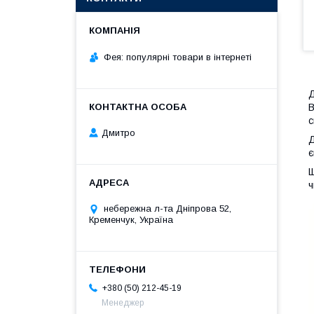
Фея: популярні товари в інтернеті
Д
В
с
Дмитро
Д
є
Щ
ч
небережна л-та Дніпрова 52,
Кременчук, Україна
+380 (50) 212-45-19
Менеджер