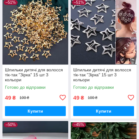
–51%
–51%
Шпильки дитячі для волосся
Шпильки дитячі для волосся
тік-так "Зірка" 15 шт 3
тік-так "Зірка" 15 шт 3
кольори
кольори
Готово до відправки
Готово до відправки
49
49
₴
₴
100 ₴
100 ₴
Купити
Купити
–50%
–45%