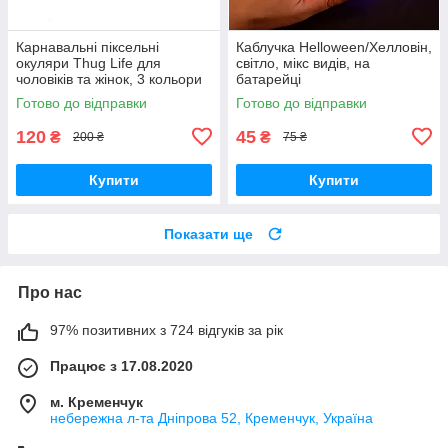
Карнавальні піксельні
Каблучка Helloween/Хелловін,
окуляри Thug Life для
світло, мікс видів, на
чоловіків та жінок, 3 кольори
батарейці
Готово до відправки
Готово до відправки
120
45
₴
₴
200 ₴
75 ₴
Купити
Купити
Показати ще
Про нас
97% позитивних з 724 відгуків за рік
Працює з 17.08.2020
м. Кременчук
небережна л-та Дніпрова 52, Кременчук, Україна