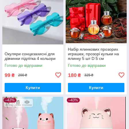
Набір ялинкових прозорих
Окуляри сонцезахисні для
играшек, прозорі кульки на
дівчинки підлітка 4 кольори
ялинку 5 шт D 5 см
Готово до відправки
Готово до відправки
99
180
₴
₴
200 ₴
325 ₴
Купити
Купити
–43%
–43%