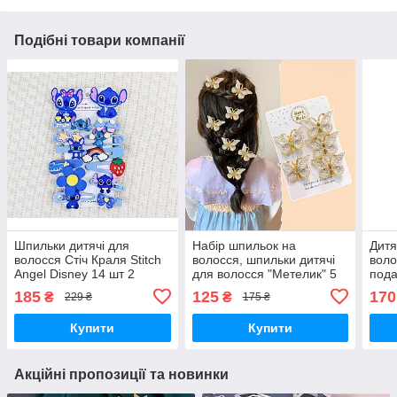
Подібні товари компанії
Шпильки дитячі для
Набір шпильок на
Дитя
волосся Стіч Краля Stitch
волосся, шпильки дитячі
воло
Angel Disney 14 шт 2
для волосся "Метелик" 5
пода
кольори
шт 3 кольори
коль
185
125
170
₴
₴
229 ₴
175 ₴
Купити
Купити
Акційні пропозиції та новинки