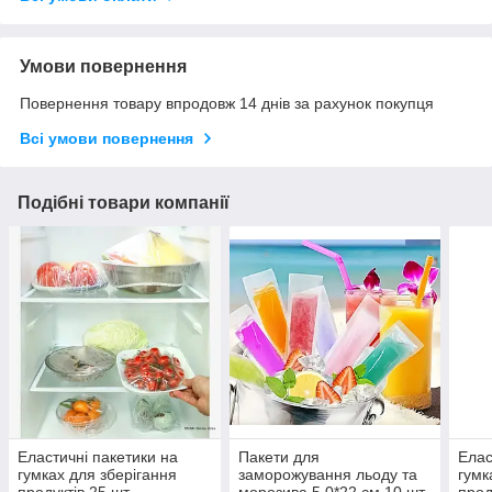
Умови повернення
Повернення товару впродовж 14 днів за рахунок покупця
Всі умови повернення
Подібні товари компанії
Еластичні пакетики на
Пакети для
Елас
гумках для зберігання
заморожування льоду та
гумк
продуктів 25 шт.
морозива 5,0*22 см 10 шт.
прод