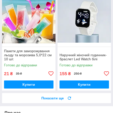
Пакети для заморожування
льоду та морозива 5,0*22 см
Наручний жіночий годинник-
10 шт.
браслет Led Watch білі
Готово до відправки
Готово до відправки
21
155
₴
₴
35 ₴
250 ₴
Купити
Купити
Показати ще
Про нас