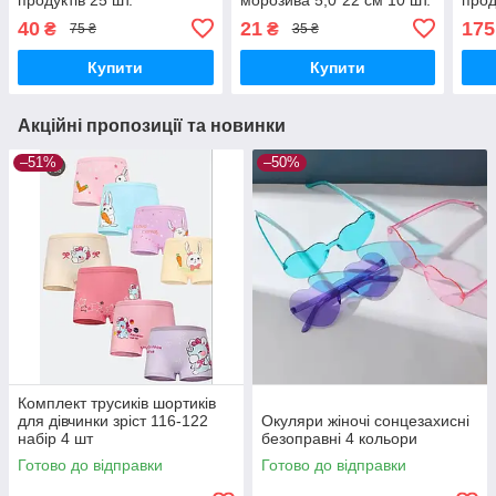
40
21
175
₴
₴
75 ₴
35 ₴
Купити
Купити
Акційні пропозиції та новинки
–51%
–50%
Комплект трусиків шортиків
для дівчинки зріст 116-122
Окуляри жіночі сонцезахисні
набір 4 шт
безоправні 4 кольори
Готово до відправки
Готово до відправки