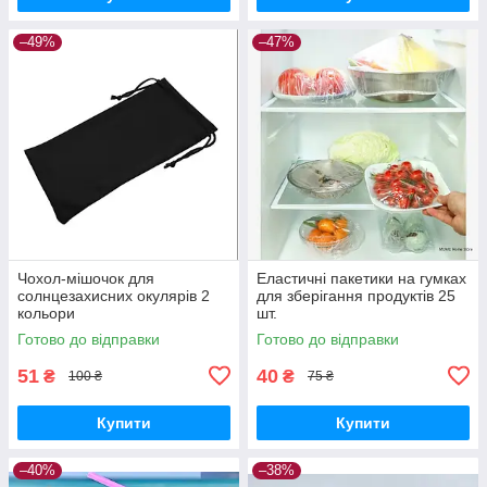
–49%
–47%
Чохол-мішочок для
Еластичні пакетики на гумках
солнцезахисних окулярів 2
для зберігання продуктів 25
кольори
шт.
Готово до відправки
Готово до відправки
51
40
₴
₴
100 ₴
75 ₴
Купити
Купити
–40%
–38%