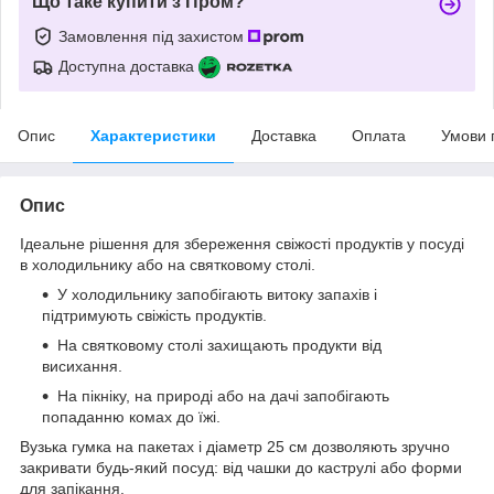
Що таке купити з Пром?
Замовлення під захистом
Доступна доставка
Опис
Характеристики
Доставка
Оплата
Умови 
Опис
Ідеальне рішення для збереження свіжості продуктів у посуді
в холодильнику або на святковому столі.
У холодильнику запобігають витоку запахів і
підтримують свіжість продуктів.
На святковому столі захищають продукти від
висихання.
На пікніку, на природі або на дачі запобігають
попаданню комах до їжі.
Вузька гумка на пакетах і діаметр 25 см дозволяють зручно
закривати будь-який посуд: від чашки до каструлі або форми
для запікання.