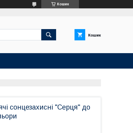
Кошик
Кошик
чі сонцезахисні "Серця" до
ольори