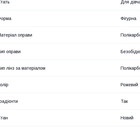
тать
Для дівч
Форма
Фігурна
атеріал оправи
Полікарб
ип оправи
Безобідк
ип лінз за матеріалом
Полікарб
олір
Рожевий
радієнти
Так
Стан
Новий