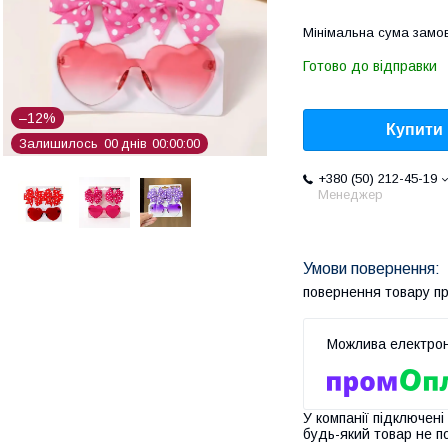
Мінімальна сума замов
Готово до відправки
–12%
Купити
Залишилось
0
0
днів
0
0
0
0
0
0
+380 (50) 212-45-19
Менеджер
повернення товару п
У компанії підключені
будь-який товар не п