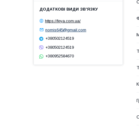
С
https://feya.com.ua/
nomis645@gmail.com
М
+380502124519
+380502124519
Т
+380952584670
Т
К
Г