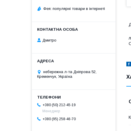
Фея: популярні товари в інтернеті
Д
л
Дмитро
О
небережна л-та Дніпрова 52,
Х
Кременчук, Україна
+380 (50) 212-45-19
Менеджер
К
+380 (95) 258-46-70