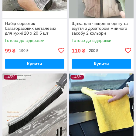
Набір серветок
Щітка для чищення одягу та
багаторазових металевих
взуття з дозатором мийного
для кухні 20 х 20 5 шт
засобу 2 кольори
Готово до відправки
Готово до відправки
99
110
₴
₴
190 ₴
200 ₴
Купити
Купити
–45%
–43%