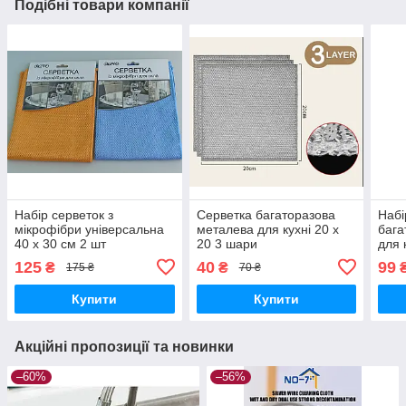
Подібні товари компанії
Набір серветок з
Серветка багаторазова
Набі
мікрофібри універсальна
металева для кухні 20 х
бага
40 х 30 см 2 шт
20 3 шари
для 
125
40
99
₴
₴
175 ₴
70 ₴
Купити
Купити
Акційні пропозиції та новинки
–60%
–56%