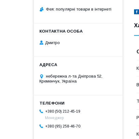
Фея: популярні товари в інтернеті
Х
Дмитро
К
небережна л-та Дніпрова 52,
Кременчук, Україна
В
Т
+380 (50) 212-45-19
Р
Менеджер
+380 (95) 258-46-70
К