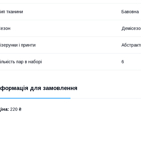
ип тканини
Бавовна
Сезон
Демісезо
ізерунки і принти
Абстракт
ількість пар в наборі
6
нформація для замовлення
іна:
220 ₴