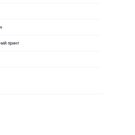
н
ний принт