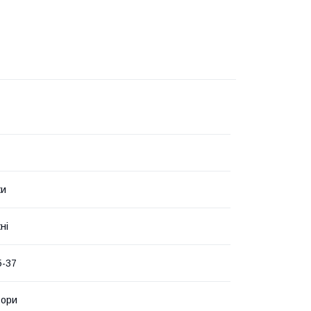
ки
ні
5-37
ьори