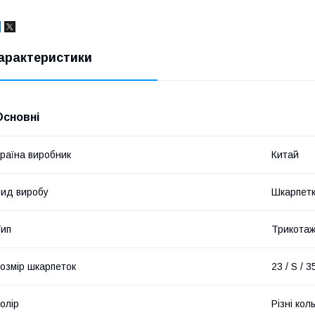
арактеристики
Основні
раїна виробник
Китай
ид виробу
Шкарпет
ип
Трикотаж
озмір шкарпеток
23 / S / 3
олір
Різні кол