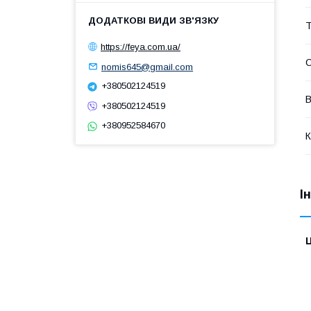
Т
https://feya.com.ua/
nomis645@gmail.com
+380502124519
В
+380502124519
+380952584670
К
І
Ц