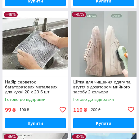
Купити
Купити
–48%
–45%
Набір серветок
Щітка для чищення одягу та
багаторазових металевих
взуття з дозатором мийного
для кухні 20 х 20 5 шт
засобу 2 кольори
Готово до відправки
Готово до відправки
99
110
₴
₴
190 ₴
200 ₴
Купити
Купити
–45%
–43%