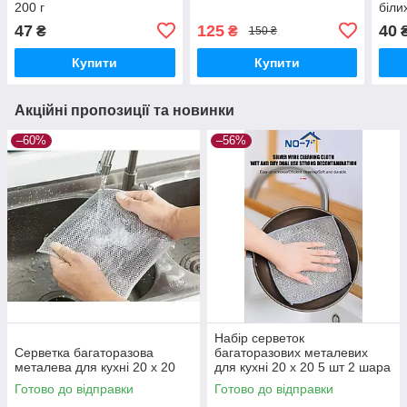
200 г
біли
47
125
40
₴
₴
150 ₴
Купити
Купити
Акційні пропозиції та новинки
–60%
–56%
Набір серветок
Серветка багаторазова
багаторазових металевих
металева для кухні 20 х 20
для кухні 20 х 20 5 шт 2 шара
Готово до відправки
Готово до відправки