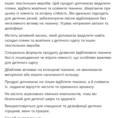
інших текстильних виробів. Цей продукт допомагає видалити
плями, відбити жовтіння та освіжити тканини, зберігаючи при
цьому їх ніжність та колірну стійкість. Він ідеально підходить
для дитячих речей, забезпечуючи якісне відбілювання без
негативного впливу на тканину. Усуває неприємні запахи та
дезінфікує.
Містить активний кисень, який допомагає видалити навіть
складні плями та жовтіння з дитячого одягу та інших
текстильних виробів.
Спеціальна формула продукту дозволяє відбілювати тканини
без їх пошкодження чи втрати ніжності, що особливо важливо
для дитячого одягу.
Дбайливо впливає на кольорові тканини, не викликаючи
вигоряння або втрати насиченості кольору.
Продукт допомагає не тільки відбілити тканини, а й освіжити
їх, надаючи відчуття чистоти та приємного аромату.
Не містить агресивних хімічних компонентів, тому він
безпечний для дитячої шкіри та здоров'я.
Використовується для очищення та дезінфекції дитячих
горщиків, ванн та іграшок.
Спосіб застосування: