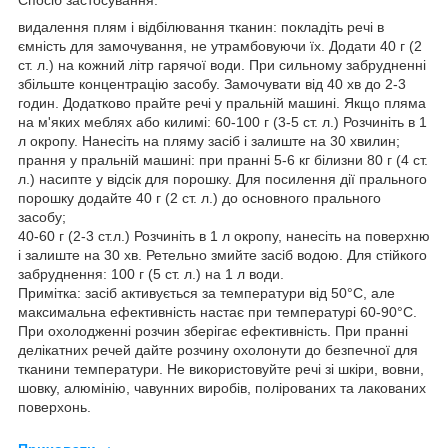
видалення плям і відбілювання тканин: покладіть речі в
ємність для замочування, не утрамбовуючи їх. Додати 40 г (2
ст. л.) на кожний літр гарячої води. При сильному забрудненні
збільште концентрацію засобу. Замочувати від 40 хв до 2-3
годин. Додатково прайте речі у пральній машині. Якщо пляма
на м'яких меблях або килимі: 60-100 г (3-5 ст. л.) Розчиніть в 1
л окропу. Нанесіть на пляму засіб і залиште на 30 хвилин;
прання у пральній машині: при пранні 5-6 кг білизни 80 г (4 ст.
л.) насипте у відсік для порошку. Для посилення дії прального
порошку додайте 40 г (2 ст. л.) до основного прального
засобу;
40-60 г (2-3 ст.л.) Розчиніть в 1 л окропу, нанесіть на поверхню
і залиште на 30 хв. Ретельно змийте засіб водою. Для стійкого
забруднення: 100 г (5 ст. л.) на 1 л води.
Примітка: засіб активується за температури від 50°C, але
максимальна ефективність настає при температурі 60-90°C.
При охолодженні розчин зберігає ефективність. При пранні
делікатних речей дайте розчину охолонути до безпечної для
тканини температури. Не використовуйте речі зі шкіри, вовни,
шовку, алюмінію, чавунних виробів, полірованих та лакованих
поверхонь.