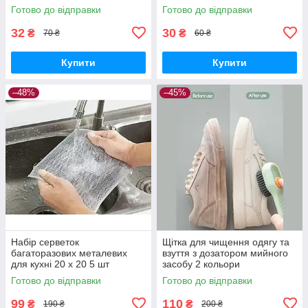
Готово до відправки
Готово до відправки
32
30
₴
₴
70 ₴
60 ₴
Купити
Купити
–48%
–45%
Набір серветок
Щітка для чищення одягу та
багаторазових металевих
взуття з дозатором мийного
для кухні 20 х 20 5 шт
засобу 2 кольори
Готово до відправки
Готово до відправки
99
110
₴
₴
190 ₴
200 ₴