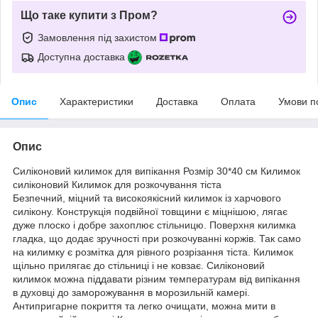
Що таке купити з Пром?
Замовлення під захистом
Доступна доставка
Опис
Характеристики
Доставка
Оплата
Умови п
Опис
Силіконовий килимок для випікання Розмір 30*40 см Килимок
силіконовий Килимок для розкочування тіста
Безпечний, міцний та високоякісний килимок із харчового
силікону. Конструкція подвійної товщини є міцнішою, лягає
дуже плоско і добре захоплює стільницю. Поверхня килимка
гладка, що додає зручності при розкочуванні коржів. Так само
на килимку є розмітка для рівного розрізання тіста. Килимок
щільно прилягає до стільниці і не ковзає. Силіконовий
килимок можна піддавати різним температурам від випікання
в духовці до заморожування в морозильній камері.
Антипригарне покриття та легко очищати, можна мити в