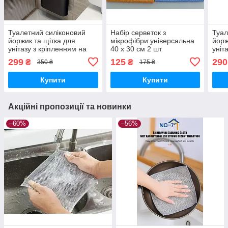
Туалетний силіконовий
Набір серветок з
Туал
йоржик та щітка для
мікрофібри універсальна
йорж
унітазу з кріпленням на
40 х 30 см 2 шт
уніт
стіну 2 кольори
стін
299
125
290
₴
₴
350 ₴
175 ₴
Купити
Купити
Акційні пропозиції та новинки
–60%
–56%