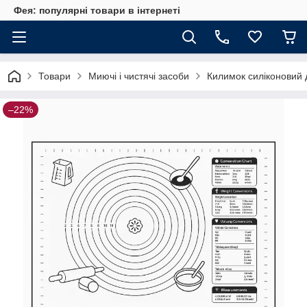
Фея: популярні товари в інтернеті
Товари
Миючі і чистячі засоби
Килимок силіконовий 
–22%