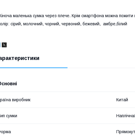
іноча маленька сумка через плече. Крім смартфона можна пожити клю
олір: сірий, молочний, чорний, червоний, бежевий, амбре,білий
арактеристики
Основні
раїна виробник
Китай
ип сумки
Наплічна
Форма
Прямоку