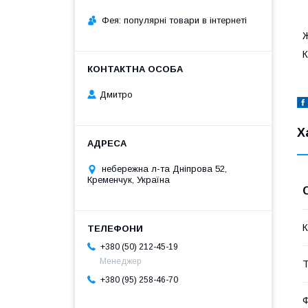
Фея: популярні товари в інтернеті
Ж
К
Дмитро
Х
небережна л-та Дніпрова 52,
Кременчук, Україна
К
+380 (50) 212-45-19
Менеджер
Т
+380 (95) 258-46-70