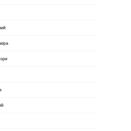
ний
кіра
ьори
а
ий