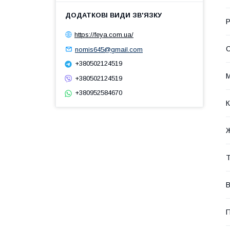
Р
https://feya.com.ua/
С
nomis645@gmail.com
+380502124519
М
+380502124519
+380952584670
К
Ж
Т
В
П