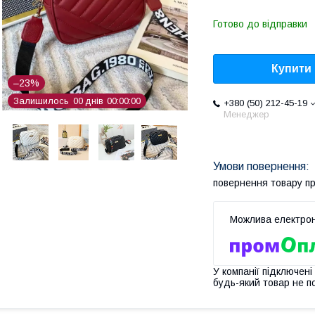
Готово до відправки
Купити
–23%
Залишилось
0
0
днів
0
0
0
0
0
0
+380 (50) 212-45-19
Менеджер
повернення товару п
У компанії підключені
будь-який товар не п