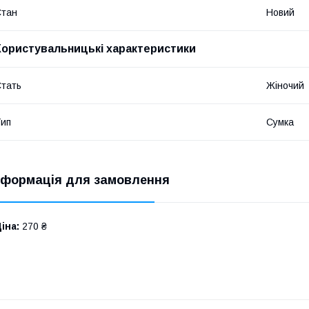
Стан
Новий
Користувальницькі характеристики
тать
Жіночий
ип
Сумка
нформація для замовлення
іна:
270 ₴