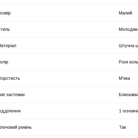
озмір
Малий
тиль
Молодіж
атеріал
Штучна ш
олір
Різні кол
орсткість
М'яка
ип застежки
Блискавк
ідділення
1 основн
лечовий ремінь
Так