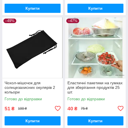
Купити
Купити
–49%
–47%
Чохол-мішочок для
Еластичні пакетики на гумках
солнцезахисних окулярів 2
для зберігання продуктів 25
кольори
шт.
Готово до відправки
Готово до відправки
51
40
₴
₴
100 ₴
75 ₴
Купити
Купити