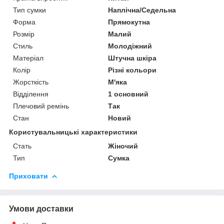
Тип сумки
Наплічна/Седельна
Форма
Прямокутна
Розмір
Малий
Стиль
Молодіжний
Матеріал
Штучна шкіра
Колір
Різні кольори
Жорсткість
М'яка
Відділення
1 основний
Плечовий ремінь
Так
Стан
Новий
Користувальницькі характеристики
Стать
Жіночий
Тип
Сумка
Приховати
Умови доставки