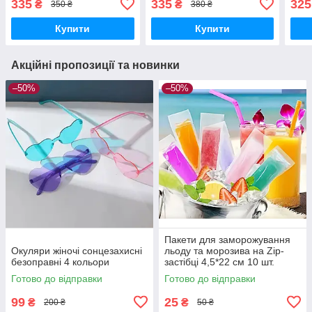
335
335
325
₴
₴
350 ₴
380 ₴
Купити
Купити
Акційні пропозиції та новинки
–50%
–50%
Пакети для заморожування
Окуляри жіночі сонцезахисні
льоду та морозива на Zip-
безоправні 4 кольори
застібці 4,5*22 см 10 шт.
Готово до відправки
Готово до відправки
99
25
₴
₴
200 ₴
50 ₴