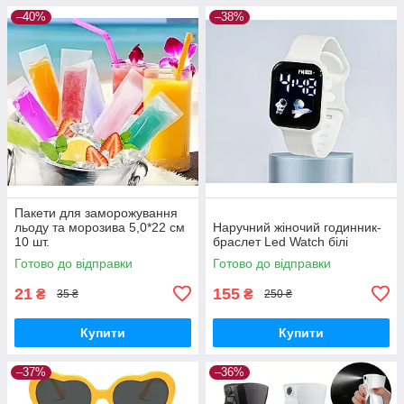
–40%
–38%
Пакети для заморожування
льоду та морозива 5,0*22 см
Наручний жіночий годинник-
10 шт.
браслет Led Watch білі
Готово до відправки
Готово до відправки
21
155
₴
₴
35 ₴
250 ₴
Купити
Купити
–37%
–36%