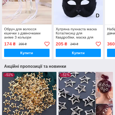
Обруч для волосся
Хутряна пухнаста маска
Набі
кішечки з дзвіночками
Кота/лисиці для
дівч
аніме 3 кольори
Квадробіки, маска для
карнавалу 5 кольорів
174
205
360
₴
₴
200 ₴
249 ₴
Купити
Купити
Акційні пропозиції та новинки
–51%
–51%