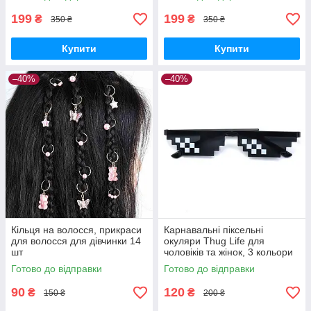
199
199
₴
₴
350 ₴
350 ₴
Купити
Купити
–40%
–40%
Кільця на волосся, прикраси
Карнавальні піксельні
для волосся для дівчинки 14
окуляри Thug Life для
шт
чоловіків та жінок, 3 кольори
Готово до відправки
Готово до відправки
90
120
₴
₴
150 ₴
200 ₴