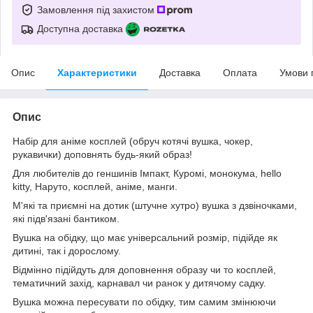
Замовлення під захистом
Доступна доставка
Опис
Характеристики
Доставка
Оплата
Умови 
Опис
Набір для аніме косплей (обруч котячі вушка, чокер,
рукавички) доповнять будь-який образ!
Для любителів до геншинів Імпакт, Куромі, монокума, hello
kitty, Наруто, косплей, аніме, манги.
М'які та приємні на дотик (штучне хутро) вушка з дзвіночками,
які підв'язані бантиком.
Вушка на обідку, що має універсальний розмір, підійде як
дитині, так і дорослому.
Відмінно підійдуть для доповнення образу чи то косплей,
тематичний захід, карнавал чи ранок у дитячому садку.
Вушка можна пересувати по обідку, тим самим змінюючи