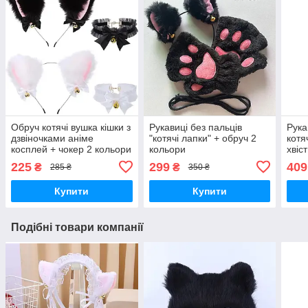
Обруч котячі вушка кішки з
Рукавиці без пальців
Рука
дзвіночками аніме
"котячі лапки" + обруч 2
котя
косплей + чокер 2 кольори
кольори
хвіс
225
299
409
₴
₴
285 ₴
350 ₴
Купити
Купити
Подібні товари компанії