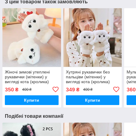
З цим товаром також замовляють
Жіночі зимові утеплені
Хутряні рукавички без
Муль
рукавички (мітенки) у
пальціви (мітенки) у
рука
вигляді кота (кролика)
вигляді кота (кролика)
(міт
білий
білий
350
349
360
₴
₴
400 ₴
400 ₴
Купити
Купити
Подібні товари компанії