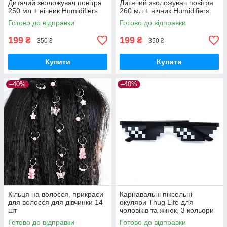
Дитячий зволожувач повітря
Дитячий зволожувач повітря
250 мл + нічник Humidifiers
260 мл + нічник Humidifiers
Готово до відправки
Готово до відправки
199
199
₴
₴
350 ₴
350 ₴
Купити
Купити
–40%
–40%
Кільця на волосся, прикраси
Карнавальні піксельні
для волосся для дівчинки 14
окуляри Thug Life для
шт
чоловіків та жінок, 3 кольори
Готово до відправки
Готово до відправки