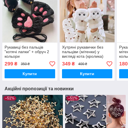
Рукавиці без пальців
Хутряні рукавички без
Рука
"котячі лапки" + обруч 2
пальціви (мітенки) у
міте
кольори
вигляді кота (кролика)
коль
білий
299
349
180
₴
₴
350 ₴
400 ₴
Купити
Купити
Акційні пропозиції та новинки
–51%
–51%