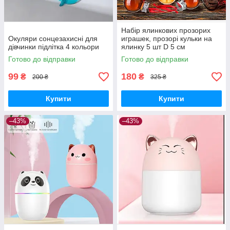
Набір ялинкових прозорих
Окуляри сонцезахисні для
играшек, прозорі кульки на
дівчинки підлітка 4 кольори
ялинку 5 шт D 5 см
Готово до відправки
Готово до відправки
99
180
₴
₴
200 ₴
325 ₴
Купити
Купити
–43%
–43%