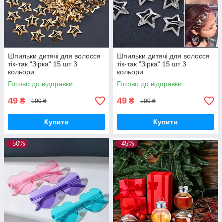
Шпильки дитячі для волосся
Шпильки дитячі для волосся
тік-так "Зірка" 15 шт 3
тік-так "Зірка" 15 шт 3
кольори
кольори
Готово до відправки
Готово до відправки
49
49
₴
₴
100 ₴
100 ₴
Купити
Купити
–50%
–45%