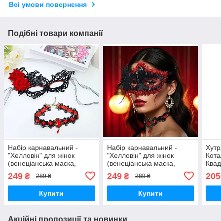
Всі умови повернення
Подібні товари компанії
Набір карнавальний -
Набір карнавальний -
Хутр
"Хелловін" для жінок
"Хелловін" для жінок
Кота
(венеціанська маска,
(венеціанська маска,
Квад
чокер)
чокер)
карн
249
249
205
₴
₴
289 ₴
289 ₴
Купити
Купити
Акційні пропозиції та новинки