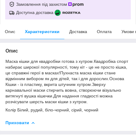
Замовлення під захистом
Доступна доставка
Опис
Характеристики
Доставка
Оплата
Умови 
Опис
Маска кішки для квадробіки готова з хутром.Квадробіка спорт
набирає широкої популярності, тому кіт - це не просто кішка,
це справжні герої в масках!Пухнаста маска кішки стане
відмінним вибором як для дітей, так і для дорослих.Основа
Кішки - із пластику, вкрита штучним хутром.Зверху
карнавальної маски стирчить вовна, створюючи візуально
витягнуті вушка кішечки.Для надання гладкості можна
розчісувати шерсть маски кішки з хутром.
Колір Білий, рудий, біло-чорний, сірий, чорний
Приховати