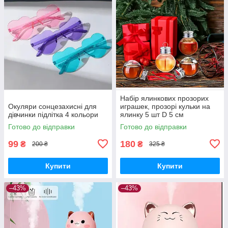
Набір ялинкових прозорих
Окуляри сонцезахисні для
играшек, прозорі кульки на
дівчинки підлітка 4 кольори
ялинку 5 шт D 5 см
Готово до відправки
Готово до відправки
99
180
₴
₴
200 ₴
325 ₴
Купити
Купити
–43%
–43%