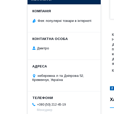
Фея: популярні товари в інтернеті
К
Н
д
Дмитро
п
к
д
я
К
небережна л-та Дніпрова 52,
Кременчук, Україна
Х
+380 (50) 212-45-19
Менеджер