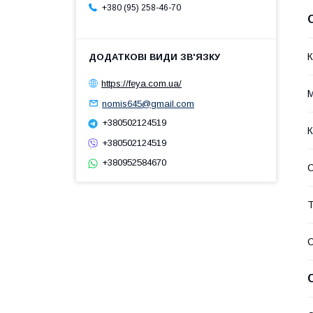
+380 (95) 258-46-70
К
https://feya.com.ua/
М
nomis645@gmail.com
+380502124519
К
+380502124519
+380952584670
Т
С