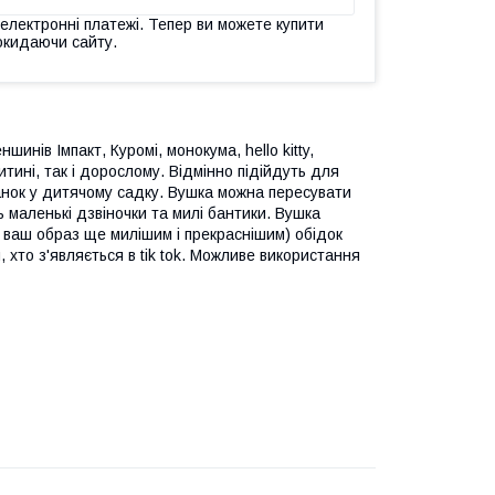
 електронні платежі. Тепер ви можете купити
окидаючи сайту.
инів Імпакт, Куромі, монокума, hello kitty,
итині, так і дорослому. Відмінно підійдуть для
анок у дитячому садку. Вушка можна пересувати
 маленькі дзвіночки та милі бантики. Вушка
 ваш образ ще милішим і прекраснішим) обідок
 хто з'являється в tik tok. Можливе використання