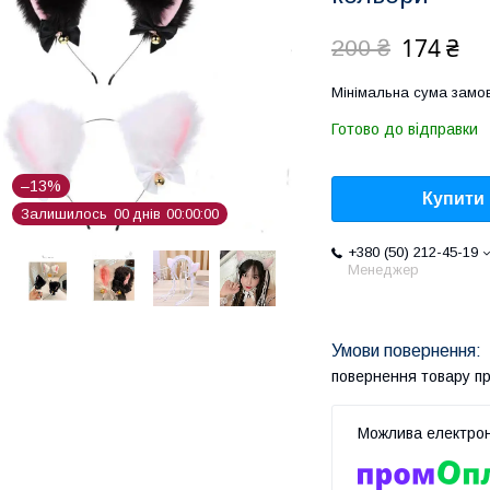
174 ₴
200 ₴
Мінімальна сума замов
Готово до відправки
–13%
Купити
Залишилось
0
0
днів
0
0
0
0
0
0
+380 (50) 212-45-19
Менеджер
повернення товару п