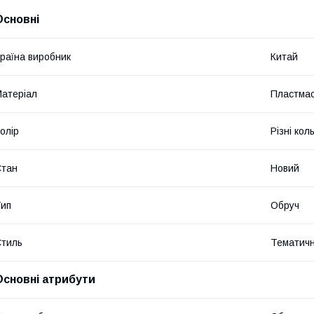
Основні
раїна виробник
Китай
атеріал
Пластма
олір
Різні кол
Стан
Новий
ип
Обруч
тиль
Тематич
Основні атрибути