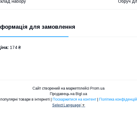
клад набору
Обруч дл
нформація для замовлення
іна:
174 ₴
Сайт створений на маркетплейсі
Prom.ua
Продавець на Bigl.ua
Фея: популярні товари в інтернеті |
Поскаржитися на контент
|
Політика конфіденцій
Select Language
▼