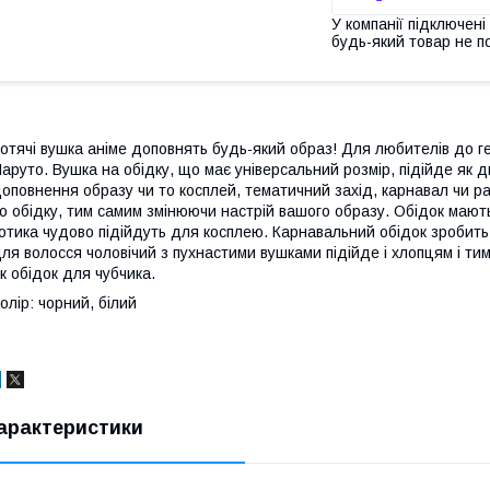
У компанії підключені
будь-який товар не п
отячі вушка аніме доповнять будь-який образ! Для любителів до генш
аруто. Вушка на обідку, що має універсальний розмір, підійде як д
оповнення образу чи то косплей, тематичний захід, карнавал чи р
о обідку, тим самим змінюючи настрій вашого образу. Обідок мають
отика чудово підійдуть для косплею. Карнавальний обідок зробить
ля волосся чоловічий з пухнастими вушками підійде і хлопцям і тим,
к обідок для чубчика.
олір: чорний, білий
арактеристики