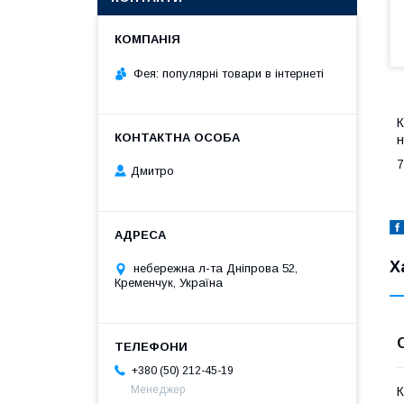
Фея: популярні товари в інтернеті
К
н
7
Дмитро
Х
небережна л-та Дніпрова 52,
Кременчук, Україна
+380 (50) 212-45-19
Менеджер
К