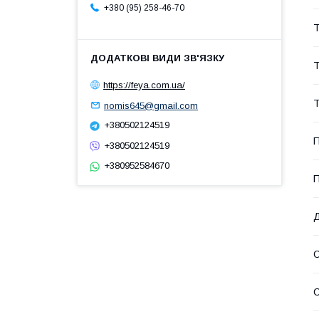
+380 (95) 258-46-70
Т
Т
https://feya.com.ua/
Т
nomis645@gmail.com
+380502124519
П
+380502124519
+380952584670
П
Д
О
С