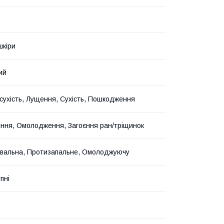
шкіри
ий
сухість, Лущення, Сухість, Пошкодження
ння, Омолодження, Загоєння ран/тріщинок
вальна, Протизапальне, Омолоджуючу
пні