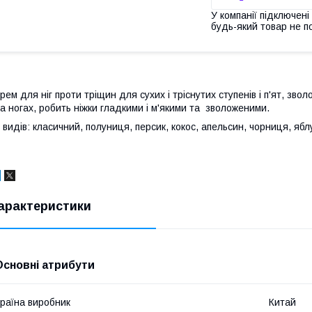
У компанії підключені
будь-який товар не п
рем для ніг проти тріщин для сухих і тріснутих ступенів і п'ят, звол
а ногах, робить ніжки гладкими і м'якими та зволоженими.
 видів: класичний, полуниця, персик, кокос, апельсин, чорниця, ябл
арактеристики
Основні атрибути
раїна виробник
Китай