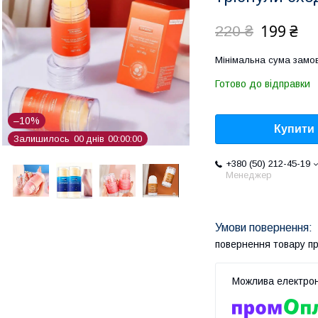
199 ₴
220 ₴
Мінімальна сума замов
Готово до відправки
–10%
Купити
Залишилось
0
0
днів
0
0
0
0
0
0
+380 (50) 212-45-19
Менеджер
повернення товару п