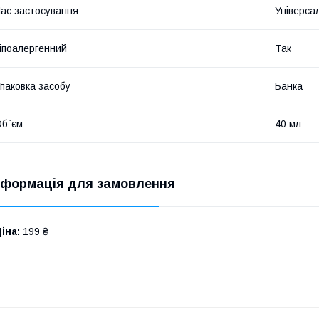
ас застосування
Універса
іпоалергенний
Так
паковка засобу
Банка
б`єм
40 мл
нформація для замовлення
іна:
199 ₴