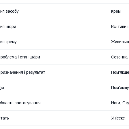
ип засобу
Крем
ип шкіри
Всі типи 
ип крему
Живильн
роблема і стан шкіри
Сезонна 
ризначення і результат
Пом'якше
ія
Пом'якшу
бласть застосування
Ноги, Сту
тать
Унісекс