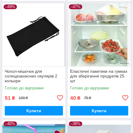
–49%
–47%
Чохол-мішочок для
Еластичні пакетики на гумках
солнцезахисних окулярів 2
для зберігання продуктів 25
кольори
шт.
Готово до відправки
Готово до відправки
51
40
₴
₴
100 ₴
75 ₴
Купити
Купити
–40%
–38%