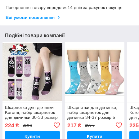
Повернення товару впродовж 14 днів за рахунок покупця
Всі умови повернення
Подібні товари компанії
Шкарпетки для дівчинки
Шкарпетки для дівчинки,
Шкар
Kuromi, набір шкарпеток
набір шкарпеток для
Kuro
для дівчинки 30-33 розмір
дівчинки 34-37 розмір 5
для 
5 пар
пар
5 па
224
217
225
₴
₴
250 ₴
250 ₴
Купити
Купити