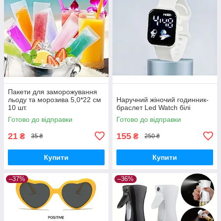
Пакети для заморожування
льоду та морозива 5,0*22 см
Наручний жіночий годинник-
10 шт.
браслет Led Watch білі
Готово до відправки
Готово до відправки
21
155
₴
₴
35 ₴
250 ₴
Купити
Купити
–37%
–36%