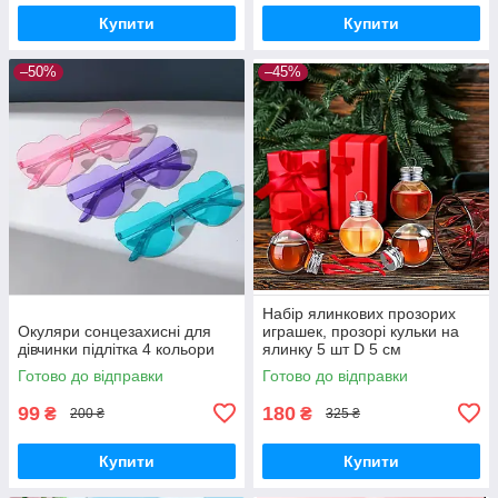
Купити
Купити
–50%
–45%
Набір ялинкових прозорих
Окуляри сонцезахисні для
играшек, прозорі кульки на
дівчинки підлітка 4 кольори
ялинку 5 шт D 5 см
Готово до відправки
Готово до відправки
99
180
₴
₴
200 ₴
325 ₴
Купити
Купити