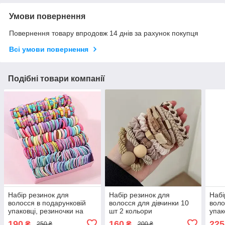
Умови повернення
Повернення товару впродовж 14 днів за рахунок покупця
Всі умови повернення
Подібні товари компанії
Набір резинок для
Набір резинок для
Набі
волосся в подарунковій
волосся для дівчинки 10
воло
упаковці, резиночки на
шт 2 кольори
упак
волосся 300 шт. 2 кольори
воло
190
160
225
₴
₴
250 ₴
200 ₴