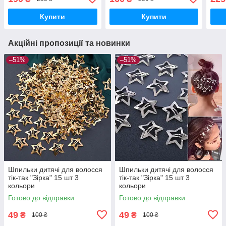
коль
Купити
Купити
Акційні пропозиції та новинки
–51%
–51%
Шпильки дитячі для волосся
Шпильки дитячі для волосся
тік-так "Зірка" 15 шт 3
тік-так "Зірка" 15 шт 3
кольори
кольори
Готово до відправки
Готово до відправки
49
49
₴
₴
100 ₴
100 ₴