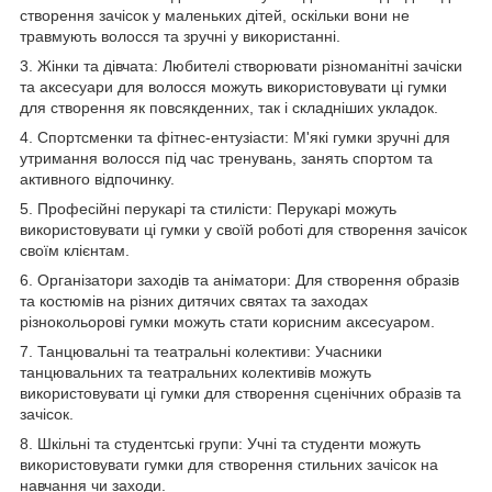
створення зачісок у маленьких дітей, оскільки вони не
травмують волосся та зручні у використанні.
3. Жінки та дівчата: Любителі створювати різноманітні зачіски
та аксесуари для волосся можуть використовувати ці гумки
для створення як повсякденних, так і складніших укладок.
4. Спортсменки та фітнес-ентузіасти: М'які гумки зручні для
утримання волосся під час тренувань, занять спортом та
активного відпочинку.
5. Професійні перукарі та стилісти: Перукарі можуть
використовувати ці гумки у своїй роботі для створення зачісок
своїм клієнтам.
6. Організатори заходів та аніматори: Для створення образів
та костюмів на різних дитячих святах та заходах
різнокольорові гумки можуть стати корисним аксесуаром.
7. Танцювальні та театральні колективи: Учасники
танцювальних та театральних колективів можуть
використовувати ці гумки для створення сценічних образів та
зачісок.
8. Шкільні та студентські групи: Учні та студенти можуть
використовувати гумки для створення стильних зачісок на
навчання чи заходи.