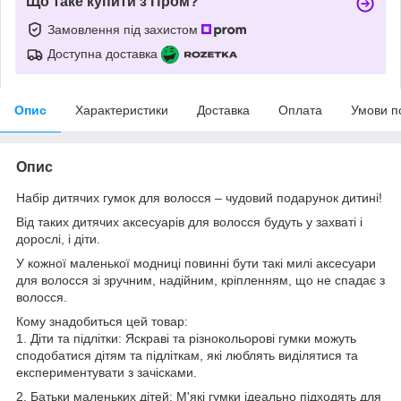
Що таке купити з Пром?
Замовлення під захистом
Доступна доставка
Опис
Характеристики
Доставка
Оплата
Умови п
Опис
Набір дитячих гумок для волосся – чудовий подарунок дитині!
Від таких дитячих аксесуарів для волосся будуть у захваті і
дорослі, і діти.
У кожної маленької модниці повинні бути такі милі аксесуари
для волосся зі зручним, надійним, кріпленням, що не спадає з
волосся.
Кому знадобиться цей товар:
1. Діти та підлітки: Яскраві та різнокольорові гумки можуть
сподобатися дітям та підліткам, які люблять виділятися та
експериментувати з зачісками.
2. Батьки маленьких дітей: М'які гумки ідеально підходять для