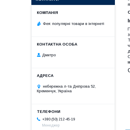
я
Фея: популярні товари в інтернеті
П
з
Т
ч
д
Дмитро
О
м
небережна л-та Дніпрова 52,
Кременчук, Україна
+380 (50) 212-45-19
Менеджер