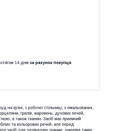
ротягом 14 днів
за рахунок покупця
д на кухні, з робочої стільниці, з емальованих,
порцеляни, грилів, жаровень, духових печей,
литкою, а також тканин. Засіб має приємний
 білих та кольорових речей, але перед
ати засіб для делікатних тканин, зокрема таких,