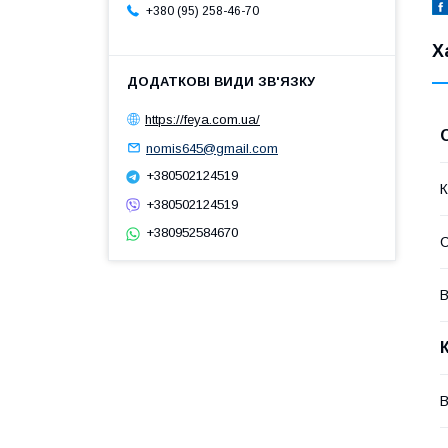
+380 (95) 258-46-70
Х
https://feya.com.ua/
nomis645@gmail.com
+380502124519
К
+380502124519
+380952584670
В
В