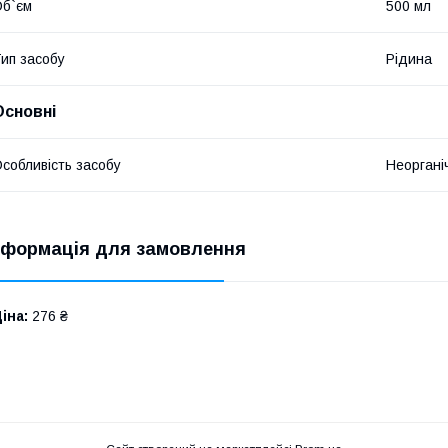
б`єм
500 мл
ип засобу
Рідина
Основні
собливість засобу
Неоргані
нформація для замовлення
іна:
276 ₴