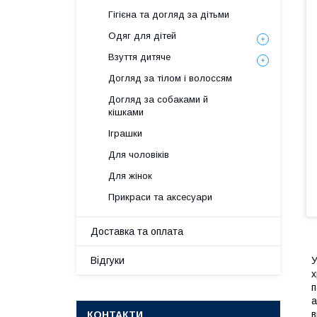
Гігієна та догляд за дітьми
Одяг для дітей
Взуття дитяче
Догляд за тілом і волоссям
Догляд за собаками й
кішками
Іграшки
Для чоловіків
Для жінок
Прикраси та аксесуари
Доставка та оплата
Відгуки
У
х
п
а
в
КОНТАКТИ