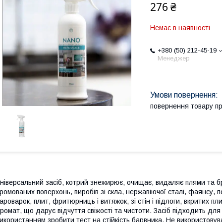
276 ₴
Немає в наявності
+380 (50) 212-45-19
Менеджер
повернення товару п
ніверсальний засіб, котрий знежирює, очищає, видаляє плями та бру
ромованих поверхонь, виробів зі скла, нержавіючої сталі, фаянсу, 
ароварок, плит, фритюрниць і витяжок, зі стін і підлоги, вкритих п
ромат, що дарує відчуття свіжості та чистоти. Засіб підходить для
икористанням зробити тест на стійкість барвника. Не використовув