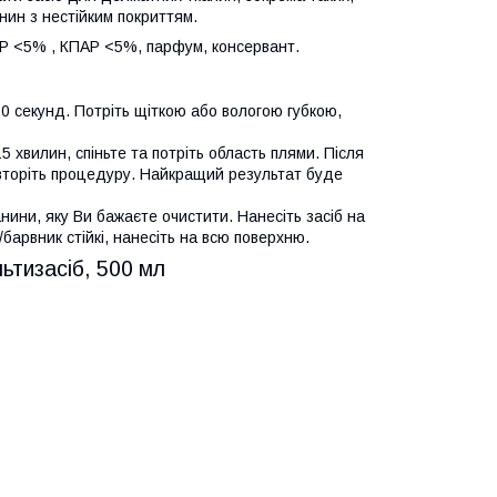
нин з нестійким покриттям.
АР <5% , КПАР <5%, парфум, консервант.
0 секунд. Потріть щіткою або вологою губкою,
 хвилин, спіньте та потріть область плями. Після
овторіть процедуру. Найкращий результат буде
нини, яку Ви бажаєте очистити. Нанесіть засіб на
барвник стійкі, нанесіть на всю поверхню.
льтизасіб, 500 мл