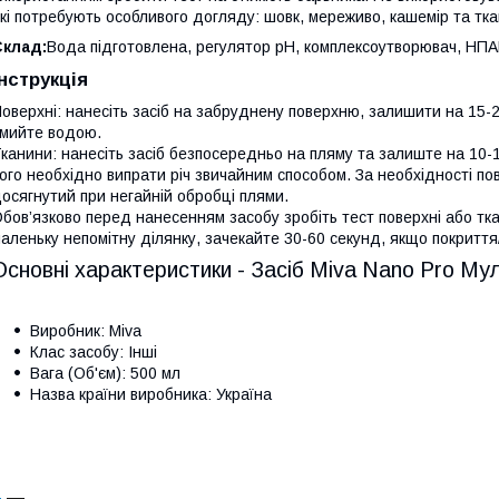
кі потребують особливого догляду: шовк, мереживо, кашемір та тка
Склад:
Вода підготовлена, регулятор рН, комплексоутворювач, НП
Інструкція
оверхні: нанесіть засіб на забруднену поверхню, залишити на 15-2
мийте водою.
канини: нанесіть засіб безпосередньо на пляму та залиште на 10-15
ого необхідно випрати річ звичайним способом. За необхідності п
осягнутий при негайній обробці плями.
бов’язково перед нанесенням засобу зробіть тест поверхні або тка
аленьку непомітну ділянку, зачекайте 30-60 секунд, якщо покриття/
Основні характеристики - Засіб Miva Nano Pro Му
Виробник: Miva
Клас засобу: Інші
Вага (Об'єм): 500 мл
Назва країни виробника: Україна