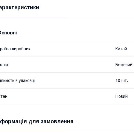
арактеристики
Основні
раїна виробник
Китай
олір
Бежевий
ількість в упаковці
10 шт.
Стан
Новий
нформація для замовлення