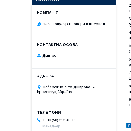
2
т
3
Фея: популярні товари в інтернеті
г
4
а
5
с
Дмитро
6
р
7
ц
8
небережна л-та Дніпрова 52,
н
Кременчук, Україна
9
т
+380 (50) 212-45-19
Менеджер