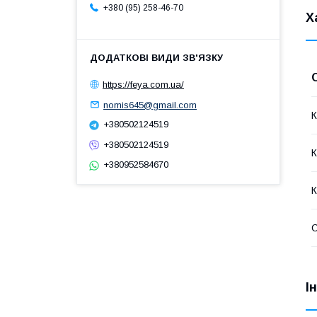
+380 (95) 258-46-70
Х
https://feya.com.ua/
nomis645@gmail.com
К
+380502124519
+380502124519
К
+380952584670
К
І