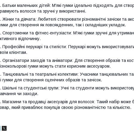
. Батьки маленьких дітей: М'які гумки ідеально підходять для створ
равмують волосся та зручні у використанні.
. Жінки та дівчата: Любителі створювати різноманітні зачіски та а
умки для створення як повсякденних, так і складніших укладок.
. Спортсменки та фітнес-ентузіасти: М'які гумки зручні для утрима
ктивного відпочинку.
. Професійні перукарі та стилісти: Перукарі можуть використовувати
воїм клієнтам.
. Організатори заходів та аніматори: Для створення образів та ко
ізнокольорові гумки можуть стати корисним аксесуаром.
. Танцювальні та театральні колективи: Учасники танцювальних та
і гумки для створення сценічних образів та зачісок.
. Шкільні та студентські групи: Учні та студенти можуть використо
авчання чи заходи.
. Магазини та продавці аксесуарів для волосся: Такий набір може
овар, який приваблює покупців своєю різноманітністю та кількістю.