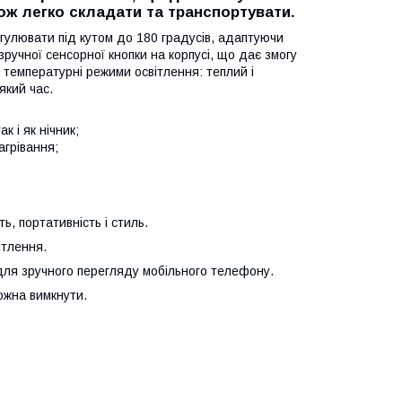
кож легко складати та транспортувати.
егулювати під кутом до 180 градусів, адаптуючи
ручної сенсорної кнопки на корпусі, що дає змогу
 температурні режими освітлення: теплий і
який час.
к і як нічник;
агрівання;
, портативність і стиль.
ітлення.
 для зручного перегляду мобільного телефону.
ожна вимкнути.