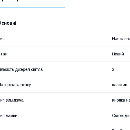
Основні
ип
Настільн
Стан
Новий
ількість джерел світла
2
атеріал каркасу
пластик
ип вимикача
Кнопка на
ип лампи
Світлоді