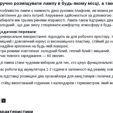
зручно розміщувати лампу в будь-якому місці, а та
собливістю лампи є наявність двох рухомих плафонів, які можна р
світлення до своїх потреб. Керування здійснюється за допомогою з
ибирати між трьома рівнями яскравості. Лампа також підтримує два
олодний , що дає змогу створювати комфортну атмосферу в будь-
Додаткові переваги:
 універсальне використання: підходить як для робочого простору, та
 міцний і довговічний корпус із високоміцного пластику, стійкий до н
 надійне кріплення на будь-якій поверхні;
 три режими освітлення: холодний білий, теплий білий і змішаний;
 час повного заряджання — 60 хвилин.
я лампа стане чудовим вибором для тих, хто цінує функціональність
ас роботи від акумулятора 1-2 години в залежності від режиму осв
а підставці розміщені два органайзери для канцтоварів і поличка
 стійці вмонтований годинник з календарем і термометром, який м
арактеристики