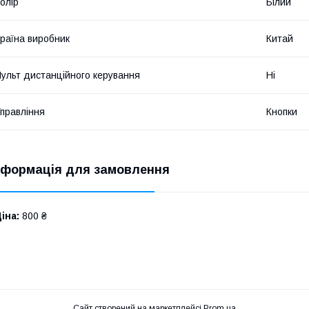
олір
Білий
раїна виробник
Китай
ульт дистанційного керування
Ні
правління
Кнопки
нформація для замовлення
іна:
800 ₴
Сайт створений на маркетплейсі
Prom.ua