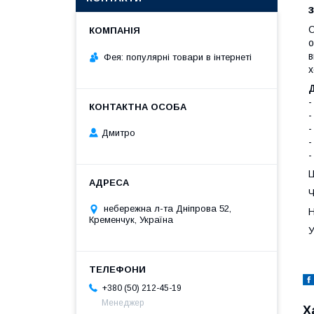
О
о
в
Фея: популярні товари в інтернеті
х
-
-
-
Дмитро
-
-
Ц
Ч
небережна л-та Дніпрова 52,
Н
Кременчук, Україна
У
+380 (50) 212-45-19
Менеджер
Х