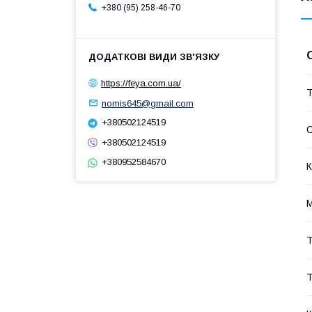
+380 (95) 258-46-70
https://feya.com.ua/
Т
nomis645@gmail.com
+380502124519
+380502124519
+380952584670
К
М
Т
Т