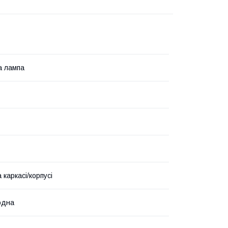
а лампа
 каркасі/корпусі
одна