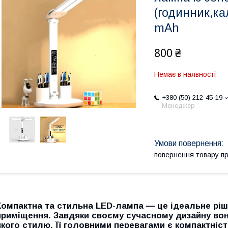
(годинник,к
mAh
800 ₴
Немає в наявності
+380 (50) 212-45-19
Менеджер
повернення товару п
Компактна та стильна LED-лампа — це ідеальне ріш
приміщення. Завдяки своєму сучасному дизайну вона
якого стилю. Її головними перевагами є компактніст