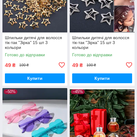
Шпильки дитячі для волосся
Шпильки дитячі для волосся
тік-так "Зірка" 15 шт 3
тік-так "Зірка" 15 шт 3
кольори
кольори
Готово до відправки
Готово до відправки
49
49
₴
₴
100 ₴
100 ₴
Купити
Купити
–50%
–45%