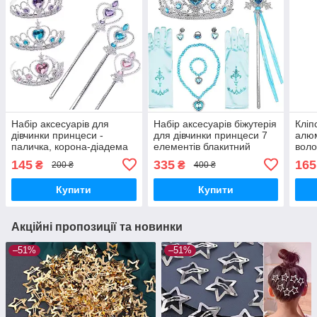
Набір аксесуарів для
Набір аксесуарів біжутерія
Кліп
дівчинки принцеси -
для дівчинки принцеси 7
алюм
паличка, корона-діадема
елементів блакитний
воло
3 кольори
шт 2
145
335
165
₴
₴
200 ₴
400 ₴
Купити
Купити
Акційні пропозиції та новинки
–51%
–51%