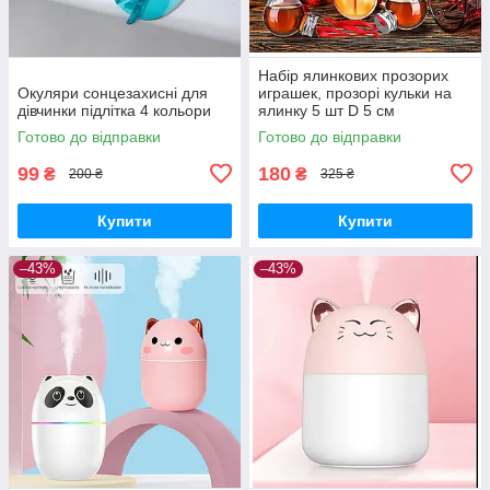
Набір ялинкових прозорих
Окуляри сонцезахисні для
играшек, прозорі кульки на
дівчинки підлітка 4 кольори
ялинку 5 шт D 5 см
Готово до відправки
Готово до відправки
99
180
₴
₴
200 ₴
325 ₴
Купити
Купити
–43%
–43%